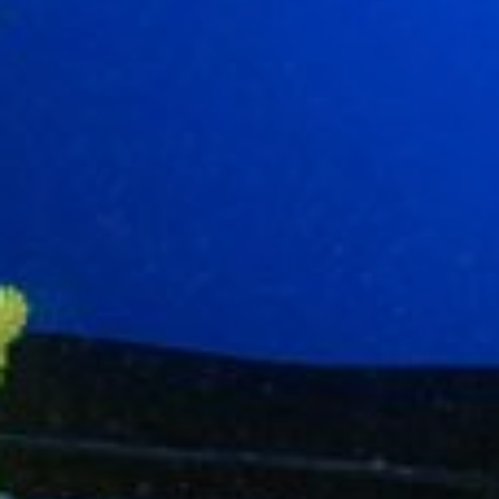
Modificar cookies
Técnicas y funcionales
Siempre activas
Este sitio web utiliza Cookies propias para recopilar
información con la finalidad de mejorar nuestros servicios.
Si continua navegando, supone la aceptación de la
instalación de las mismas. El usuario tiene la posibilidad
de configurar su navegador pudiendo, si así lo desea,
impedir que sean instaladas en su disco duro, aunque
deberá tener en cuenta que dicha acción podrá ocasionar
dificultades de navegación de la página web.
Analíticas y personalización
Permiten realizar el seguimiento y análisis del
comportamiento de los usuarios de este sitio web. La
información recogida mediante este tipo de cookies se