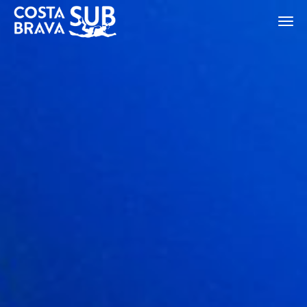
ES
CA
EN
FR