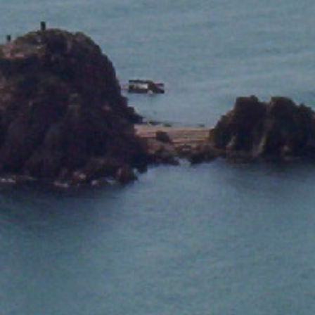
l'analyse des données d'utilisation effectuée par les
utilisateurs du service. . Ils nous permettent de
sauvegarder les informations de préférence de l'utilisateur
pour améliorer la qualité de nos services et offrir une
meilleure expérience grâce aux produits recommandés.
Marketing et Publicité
Ces cookies sont utilisés pour stocker des informations sur
les préférences et les choix personnels de l'utilisateur
grâce à l'observation continue de ses habitudes de
navigation. Grâce à eux, nous pouvons connaître les
habitudes de navigation sur le site Web et afficher des
publicités liées au profil de navigation de l'utilisateur.