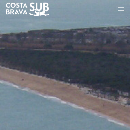
ES
CA
EN
FR