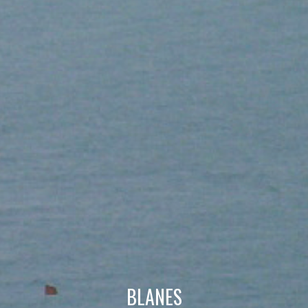
Modifier les cookies
Technique et Fonctionnel
Toujours actif
Ce site Web utilise ses propres cookies pour collecter des
informations afin d'améliorer nos services. Si vous
continuez à naviguer, vous acceptez leur installation.
L'utilisateur a la possibilité de configurer son navigateur,
pouvant, s'il le souhaite, empêcher leur installation sur son
disque dur, même s'il doit garder à l'esprit qu'une telle
action peut entraîner des difficultés de navigation sur le
site.
Analyse et Personnalisation
Ils permettent le suivi et l'analyse du comportement des
utilisateurs de ce site. Les informations collectées via ce
type de cookies sont utilisées pour mesurer l'activité du
Web pour l'élaboration des profils de navigation des
BLANES
utilisateurs afin d'introduire des améliorations basées sur