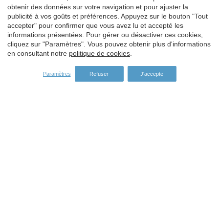
obtenir des données sur votre navigation et pour ajuster la
PLONGÉE À BLANES
publicité à vos goûts et préférences. Appuyez sur le bouton "Tout
accepter" pour confirmer que vous avez lu et accepté les
informations présentées. Pour gérer ou désactiver ces cookies,
cliquez sur "Paramètres". Vous pouvez obtenir plus d'informations
en consultant notre
politique de cookies
.
Paramètres
Refuser
J'accepte
BAPTÊME DE PLONGÉE À BLANES