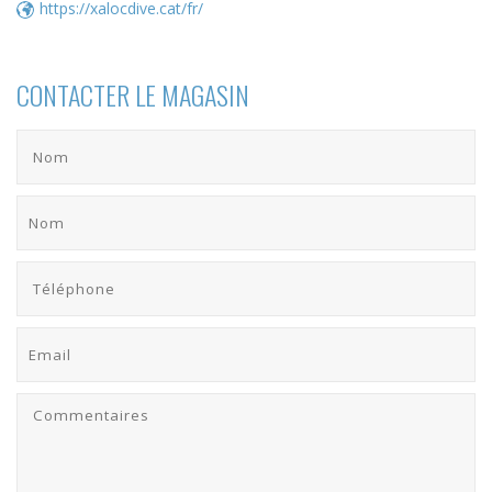
https://xalocdive.cat/fr/
Ces cookies sont utilisés pour stocker des informations sur
les préférences et les choix personnels de l'utilisateur
grâce à l'observation continue de ses habitudes de
CONTACTER LE MAGASIN
navigation. Grâce à eux, nous pouvons connaître les
habitudes de navigation sur le site Web et afficher des
publicités liées au profil de navigation de l'utilisateur.