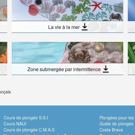
La vie à la mer
Zone submergée par intermittence
ançais
Cours de plongée S.S.I
Plongées pour les
Cours NAUI
Guide de plongée 
Cours de plongée C.M.A.S
Costa Brava