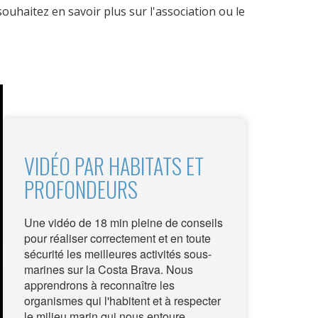
ouhaitez en savoir plus sur l'association ou le
e
les choix
ur le
VIDÉO PAR HABITATS ET
PROFONDEURS
Une vidéo de 18 min pleine de conseils
pour réaliser correctement et en toute
sécurité les meilleures activités sous-
marines sur la Costa Brava. Nous
apprendrons à reconnaître les
organismes qui l'habitent et à respecter
le milieu marin qui nous entoure.