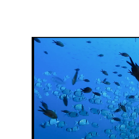
amélior
utilisat
préféren
meilleu
Market
Ces cook
personne
navigat
site Web