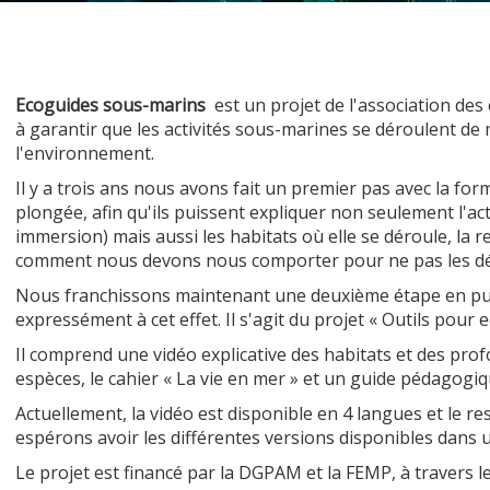
Ecoguides sous-marins
est un projet de l'association des
à garantir que les activités sous-marines se déroulent de
l'environnement.
ier les cookies
Il y a trois ans nous avons fait un premier pas avec la fo
plongée, afin qu'ils puissent expliquer non seulement l'ac
immersion) mais aussi les habitats où elle se déroule, la r
que et Fonctionnel
Toujou
comment nous devons nous comporter pour ne pas les d
Web utilise ses propres cookies pour collecter des informations afin
Nous franchissons maintenant une deuxième étape en pu
rer nos services. Si vous continuez à naviguer, vous acceptez leur insta
ateur a la possibilité de configurer son navigateur, pouvant, s'il le souhai
expressément à cet effet. Il s'agit du projet « Outils pour 
 leur installation sur son disque dur, même s'il doit garder à l'esprit 
tion peut entraîner des difficultés de navigation sur le site.
Il comprend une vidéo explicative des habitats et des profo
espèces, le cahier « La vie en mer » et un guide pédagogiq
e et Personnalisation
Actuellement, la vidéo est disponible en 4 langues et le r
espérons avoir les différentes versions disponibles dans 
ettent le suivi et l'analyse du comportement des utilisateurs de ce site.
ions collectées via ce type de cookies sont utilisées pour mesurer l'acti
Le projet est financé par la DGPAM et la FEMP, à travers l
 l'élaboration des profils de navigation des utilisateurs afin d'introdui