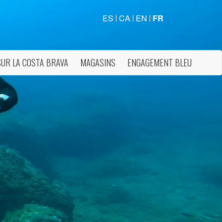
ES
CA
EN
FR
SUR LA COSTA BRAVA
MAGASINS
ENGAGEMENT BLEU