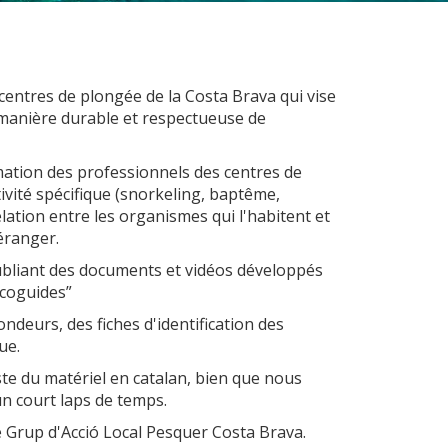
 centres de plongée de la Costa Brava qui vise
 manière durable et respectueuse de
rmation des professionnels des centres de
tivité spécifique (snorkeling, baptême,
elation entre les organismes qui l'habitent et
rs actif
éranger.
bliant des documents et vidéos développés
llation.
te,
ecoguides”
qu'une
ndeurs, des fiches d'identification des
ue.
este du matériel en catalan, bien que nous
un court laps de temps.
 Les
vité du
e Grup d'Acció Local Pesquer Costa Brava.
re des