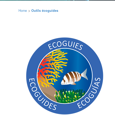
Home
Outils écoguides
Modif
Techni
Ce site 
d'amélio
L'utilis
empêcher
telle ac
Analys
Ils perm
informat
Web pour