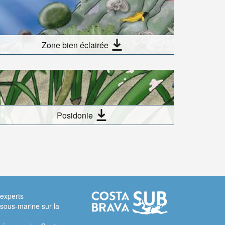
Zone bien éclairée
Posidonie
 experts
sous-marine sur la