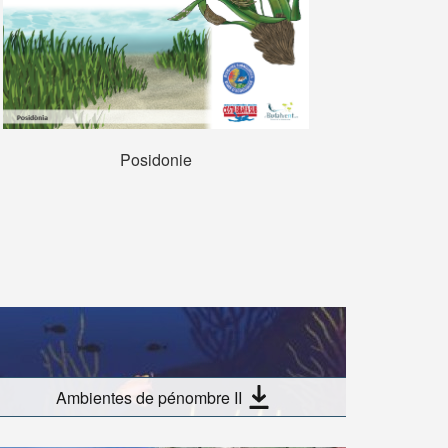
Posidonie
S
Ambientes de pénombre II