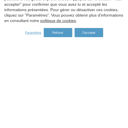
Enregistrer les paramètres
Tout accepter
accepter" pour confirmer que vous avez lu et accepté les
informations présentées. Pour gérer ou désactiver ces cookies,
cliquez sur "Paramètres". Vous pouvez obtenir plus d'informations
en consultant notre
politique de cookies
.
Paramètres
Refuser
J'accepte
Adresse:
Carrer del Turisme, 1 -
Vall-llobrega
Girona -
ES -
17253
Tel:
972 60 00 17
Fax:
972 60 01 12
Email:
info@subcostabrava.com