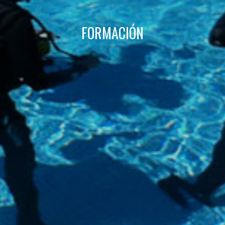
L'utilisateur a la possibilité de configurer son navigateur,
pouvant, s'il le souhaite, empêcher leur installation sur son
disque dur, même s'il doit garder à l'esprit qu'une telle
FORMACIÓN
action peut entraîner des difficultés de navigation sur le
site.
Analyse et Personnalisation
Ils permettent le suivi et l'analyse du comportement des
utilisateurs de ce site. Les informations collectées via ce
type de cookies sont utilisées pour mesurer l'activité du
Web pour l'élaboration des profils de navigation des
utilisateurs afin d'introduire des améliorations basées sur
l'analyse des données d'utilisation effectuée par les
utilisateurs du service. . Ils nous permettent de
sauvegarder les informations de préférence de l'utilisateur
pour améliorer la qualité de nos services et offrir une
meilleure expérience grâce aux produits recommandés.
Marketing et Publicité
Ces cookies sont utilisés pour stocker des informations sur
les préférences et les choix personnels de l'utilisateur
grâce à l'observation continue de ses habitudes de
navigation. Grâce à eux, nous pouvons connaître les