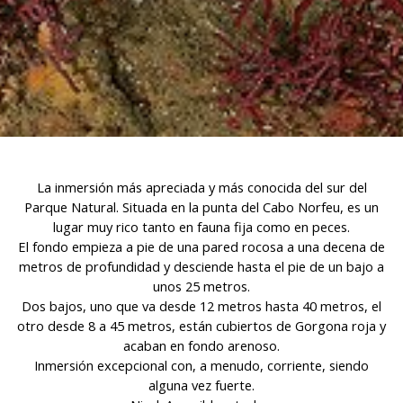
navigation. Grâce à eux, nous pouvons connaître les
habitudes de navigation sur le site Web et afficher des
publicités liées au profil de navigation de l'utilisateur.
La inmersión más apreciada y más conocida del sur del
Parque Natural. Situada en la punta del Cabo Norfeu, es un
lugar muy rico tanto en fauna fija como en peces.
El fondo empieza a pie de una pared rocosa a una decena de
metros de profundidad y desciende hasta el pie de un bajo a
unos 25 metros.
Dos bajos, uno que va desde 12 metros hasta 40 metros, el
otro desde 8 a 45 metros, están cubiertos de Gorgona roja y
acaban en fondo arenoso.
Inmersión excepcional con, a menudo, corriente, siendo
alguna vez fuerte.