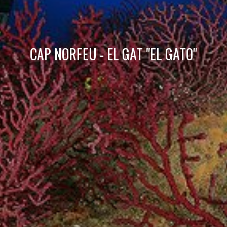
informations afin d'améliorer nos services. Si vous
continuez à naviguer, vous acceptez leur installation.
L'utilisateur a la possibilité de configurer son navigateur,
pouvant, s'il le souhaite, empêcher leur installation sur son
disque dur, même s'il doit garder à l'esprit qu'une telle
action peut entraîner des difficultés de navigation sur le
CAP NORFEU - EL GAT "EL GATO"
site.
Analyse et Personnalisation
Ils permettent le suivi et l'analyse du comportement des
utilisateurs de ce site. Les informations collectées via ce
type de cookies sont utilisées pour mesurer l'activité du
Web pour l'élaboration des profils de navigation des
utilisateurs afin d'introduire des améliorations basées sur
l'analyse des données d'utilisation effectuée par les
utilisateurs du service. . Ils nous permettent de
sauvegarder les informations de préférence de l'utilisateur
pour améliorer la qualité de nos services et offrir une
meilleure expérience grâce aux produits recommandés.
Marketing et Publicité
Ces cookies sont utilisés pour stocker des informations sur
les préférences et les choix personnels de l'utilisateur
grâce à l'observation continue de ses habitudes de