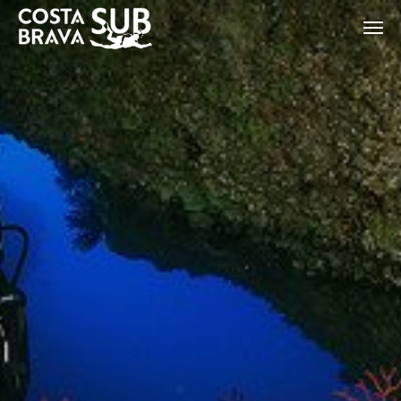
Modifier les cookies
ES
CA
EN
FR
Technique et Fonctionnel
Toujours actif
Ce site Web utilise ses propres cookies pour collecter des