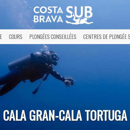
E
COURS
PLONGÉES CONSEILLÉES
CENTRES DE PLONGÉE 
ier les cookies
que et Fonctionnel
Toujou
CALA GRAN-CALA TORTUGA
Web utilise ses propres cookies pour collecter des informations afin
rer nos services. Si vous continuez à naviguer, vous acceptez leur insta
ateur a la possibilité de configurer son navigateur, pouvant, s'il le souhai
 leur installation sur son disque dur, même s'il doit garder à l'esprit 
tion peut entraîner des difficultés de navigation sur le site.