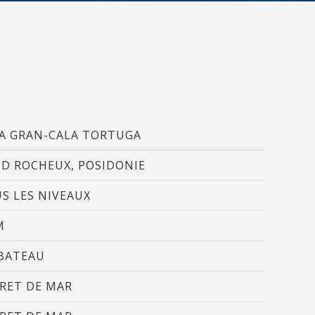
 Les
vité du
re des
e
A GRAN-CALA TORTUGA
D ROCHEUX, POSIDONIE
les choix
S LES NIVEAUX
ur le
M
BATEAU
RET DE MAR