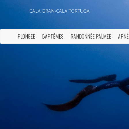
CALA GRAN-CALA TORTUGA
PLONGÉE
BAPTÊMES
RANDONNÉE PALMÉE
APNÉ
Modif
Techni
Ce site 
d'amélio
L'utilis
empêcher
telle ac