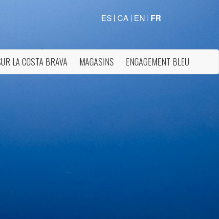
ES
CA
EN
FR
SUR LA COSTA BRAVA
MAGASINS
ENGAGEMENT BLEU
rs actif
llation.
te,
qu'une