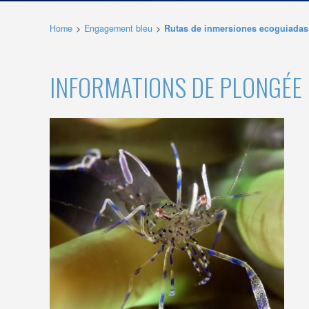
Home
Engagement bleu
Rutas de inmersiones ecoguiadas
Analys
Ils perm
informat
INFORMATIONS DE PLONGÉE
Web pour
amélior
utilisat
préféren
meilleu
Market
Ces cook
personne
navigat
site Web