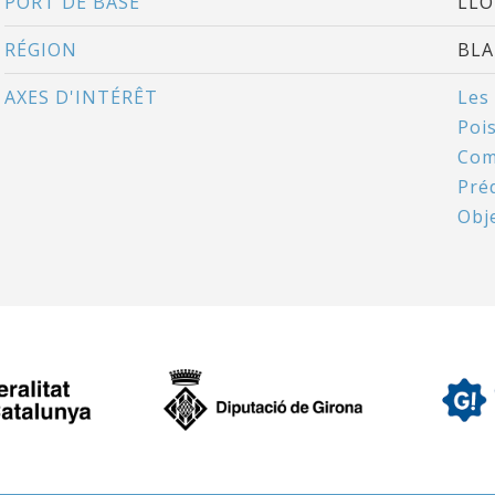
PORT DE BASE
LLO
RÉGION
BLA
AXES D'INTÉRÊT
Les
Poi
Comm
Pré
Obj