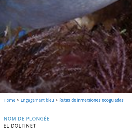
Ces cookies sont utilisés pour stocker des informations sur
les préférences et les choix personnels de l'utilisateur
grâce à l'observation continue de ses habitudes de
navigation. Grâce à eux, nous pouvons connaître les
habitudes de navigation sur le site Web et afficher des
publicités liées au profil de navigation de l'utilisateur.
Home
Engagement bleu
Rutas de inmersiones ecoguiadas
NOM DE PLONGÉE
EL DOLFINET