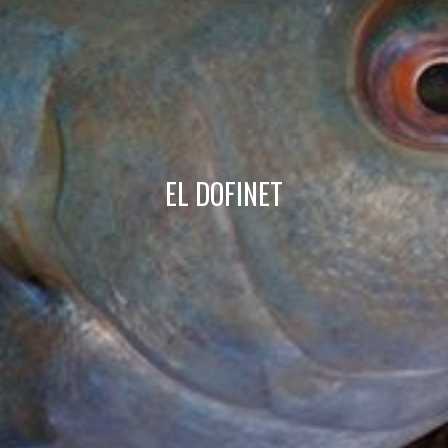
Technique et Fonctionnel
Toujours actif
Ce site Web utilise ses propres cookies pour collecter des
informations afin d'améliorer nos services. Si vous
continuez à naviguer, vous acceptez leur installation.
L'utilisateur a la possibilité de configurer son navigateur,
pouvant, s'il le souhaite, empêcher leur installation sur son
disque dur, même s'il doit garder à l'esprit qu'une telle
action peut entraîner des difficultés de navigation sur le
site.
EL DOFINET
Analyse et Personnalisation
Ils permettent le suivi et l'analyse du comportement des
utilisateurs de ce site. Les informations collectées via ce
type de cookies sont utilisées pour mesurer l'activité du
Web pour l'élaboration des profils de navigation des
utilisateurs afin d'introduire des améliorations basées sur
l'analyse des données d'utilisation effectuée par les
utilisateurs du service. . Ils nous permettent de
sauvegarder les informations de préférence de l'utilisateur
pour améliorer la qualité de nos services et offrir une
meilleure expérience grâce aux produits recommandés.
Marketing et Publicité