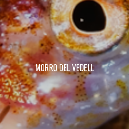
Technique et Fonctionnel
Toujours actif
Ce site Web utilise ses propres cookies pour collecter des
informations afin d'améliorer nos services. Si vous
continuez à naviguer, vous acceptez leur installation.
L'utilisateur a la possibilité de configurer son navigateur,
pouvant, s'il le souhaite, empêcher leur installation sur son
disque dur, même s'il doit garder à l'esprit qu'une telle
action peut entraîner des difficultés de navigation sur le
site.
Analyse et Personnalisation
MORRO DEL VEDELL
Ils permettent le suivi et l'analyse du comportement des
utilisateurs de ce site. Les informations collectées via ce
type de cookies sont utilisées pour mesurer l'activité du
Web pour l'élaboration des profils de navigation des
utilisateurs afin d'introduire des améliorations basées sur
l'analyse des données d'utilisation effectuée par les
utilisateurs du service. . Ils nous permettent de
sauvegarder les informations de préférence de l'utilisateur
pour améliorer la qualité de nos services et offrir une
meilleure expérience grâce aux produits recommandés.