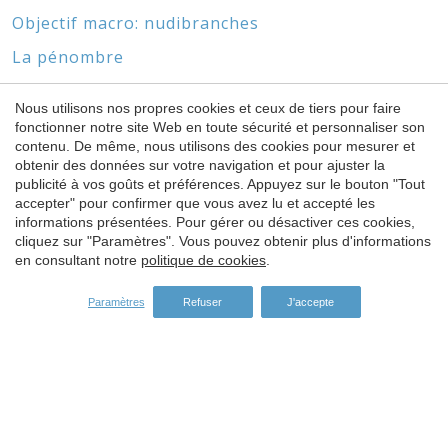
Objectif macro: nudibranches
La pénombre
Biotopos marinos y pecios
Nous utilisons nos propres cookies et ceux de tiers pour faire
Sans pattes ni tête
fonctionner notre site Web en toute sécurité et personnaliser son
contenu. De même, nous utilisons des cookies pour mesurer et
obtenir des données sur votre navigation et pour ajuster la
Enregistrer les paramètres
Tout accepter
publicité à vos goûts et préférences. Appuyez sur le bouton "Tout
accepter" pour confirmer que vous avez lu et accepté les
informations présentées. Pour gérer ou désactiver ces cookies,
SPONSORS
cliquez sur "Paramètres". Vous pouvez obtenir plus d'informations
en consultant notre
politique de cookies
.
Paramètres
Refuser
J'accepte