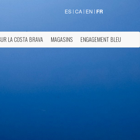
ES
CA
EN
FR
SUR LA COSTA BRAVA
MAGASINS
ENGAGEMENT BLEU
rs actif
llation.