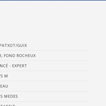
te,
qu'une
 Les
vité du
re des
PATXOT/GUIX
e
, FOND ROCHEUX
NCÉ - EXPERT
les choix
25 M
ur le
TEAU
ES MEDES