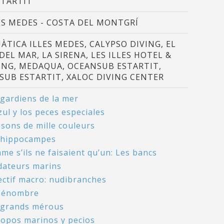
STARTIT
ES MEDES - COSTA DEL MONTGRÍ
ÀTICA ILLES MEDES, CALYPSO DIVING, EL
 DEL MAR, LA SIRENA, LES ILLES HOTEL &
ING, MEDAQUA, OCEANSUB ESTARTIT,
SUB ESTARTIT, XALOC DIVING CENTER
 gardiens de la mer
zul y los peces especiales
ssons de mille couleurs
 hippocampes
e s’ils ne faisaient qu’un: Les bancs
dateurs marins
ectif macro: nudibranches
pénombre
 grands mérous
topos marinos y pecios