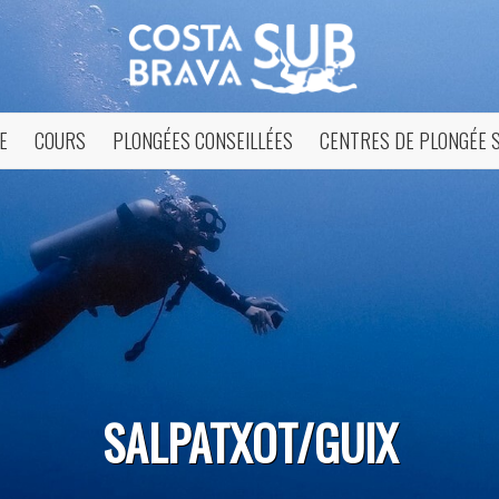
E
COURS
PLONGÉES CONSEILLÉES
CENTRES DE PLONGÉE 
ier les cookies
SALPATXOT/GUIX
que et Fonctionnel
Toujou
Web utilise ses propres cookies pour collecter des informations afin
rer nos services. Si vous continuez à naviguer, vous acceptez leur insta