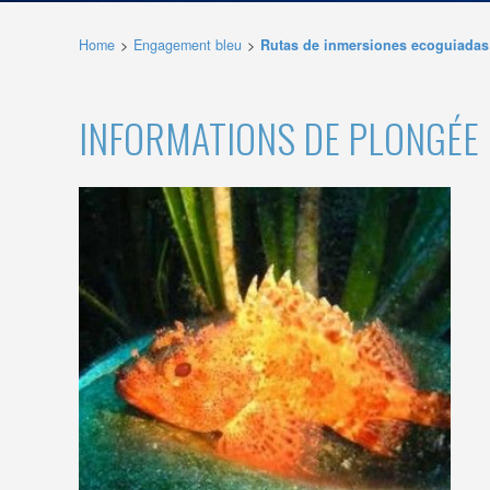
L'utilis
empêcher
Home
Engagement bleu
Rutas de inmersiones ecoguiadas
telle ac
Analys
INFORMATIONS DE PLONGÉE
Ils perm
informat
Web pour
amélior
utilisat
préféren
meilleu
Market
Ces cook
personne
navigat
site Web