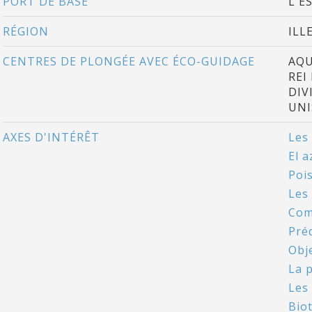
PORT DE BASE
L'E
RÉGION
ILL
CENTRES DE PLONGÉE AVEC ÉCO-GUIDAGE
AQU
REI
DIV
UNI
AXES D'INTÉRÊT
Les
El a
Poi
Les
Comm
Pré
Obj
La 
Les
Bio