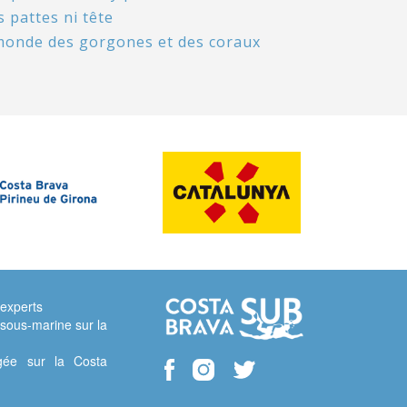
 pattes ni tête
monde des gorgones et des coraux
 experts
sous-marine sur la
gée sur la Costa