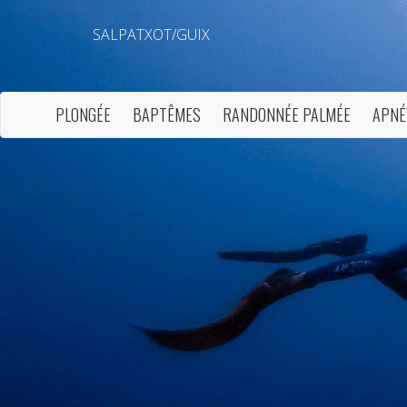
SALPATXOT/GUIX
PLONGÉE
BAPTÊMES
RANDONNÉE PALMÉE
APNÉ
Modif
Techni
Ce site 
d'amélio