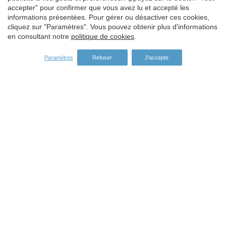
Enregistrer les paramètres
Tout accepter
accepter" pour confirmer que vous avez lu et accepté les
informations présentées. Pour gérer ou désactiver ces cookies,
cliquez sur "Paramètres". Vous pouvez obtenir plus d'informations
en consultant notre
politique de cookies
.
Paramètres
Refuser
J'accepte
Adresse:
Carrer del Turisme, 1 -
Vall-llobrega
Girona -
ES -
17253
Tel:
972 60 00 17
Fax:
972 60 01 12
Email:
info@subcostabrava.com