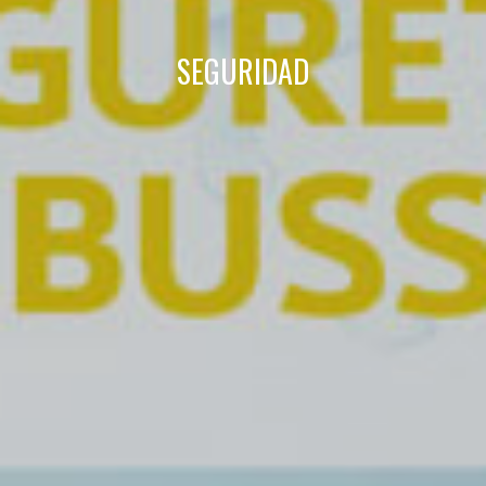
L'utilisateur a la possibilité de configurer son navigateur,
pouvant, s'il le souhaite, empêcher leur installation sur son
disque dur, même s'il doit garder à l'esprit qu'une telle
SEGURIDAD
action peut entraîner des difficultés de navigation sur le
site.
Analyse et Personnalisation
Ils permettent le suivi et l'analyse du comportement des
utilisateurs de ce site. Les informations collectées via ce
type de cookies sont utilisées pour mesurer l'activité du
Web pour l'élaboration des profils de navigation des
utilisateurs afin d'introduire des améliorations basées sur
l'analyse des données d'utilisation effectuée par les
utilisateurs du service. . Ils nous permettent de
sauvegarder les informations de préférence de l'utilisateur
pour améliorer la qualité de nos services et offrir une
meilleure expérience grâce aux produits recommandés.
Marketing et Publicité
Ces cookies sont utilisés pour stocker des informations sur
les préférences et les choix personnels de l'utilisateur
grâce à l'observation continue de ses habitudes de
navigation. Grâce à eux, nous pouvons connaître les