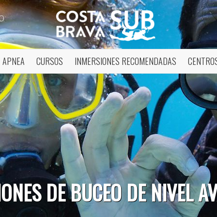
O
APNEA
CURSOS
INMERSIONES RECOMENDADAS
CENTROS
icar cookies
IONES DE BUCEO DE NIVEL A
as y funcionales
Siempre 