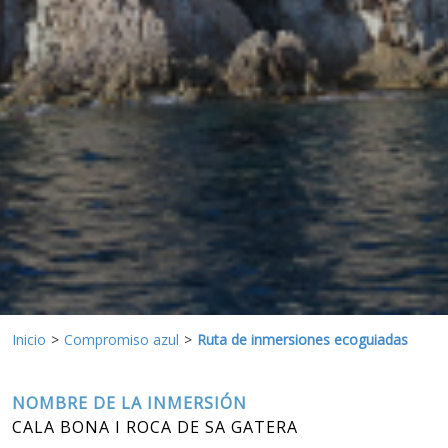
Estas cookies son utilizadas para almacenar información
sobre las preferencias y elecciones personales del usuario
a través de la observación continuada de sus hábitos de
navegación. Gracias a ellas, podemos conocer los hábitos
de navegación en el sitio web y mostrar publicidad
relacionada con el perfil de navegación del usuario.
Inicio
Compromiso azul
Ruta de inmersiones ecoguiadas
NOMBRE DE LA INMERSIÓN
CALA BONA I ROCA DE SA GATERA