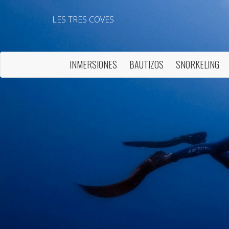
LES TRES COVES
INMERSIONES
BAUTIZOS
SNORKELING
Modif
Técnic
Este sit
mejorar
instala
pudiend