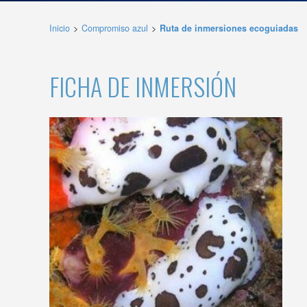
deberá 
de la p
Inicio
Compromiso azul
Ruta de inmersiones ecoguiadas
Analít
Permite
FICHA DE INMERSIÓN
sitio we
medició
los usua
que hac
del usu
experie
Market
Estas c
eleccio
hábitos
en el si
usuario