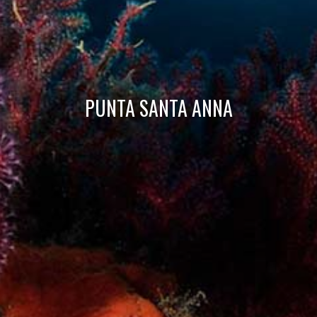
Este sitio web utiliza Cookies propias para recopilar
información con la finalidad de mejorar nuestros servicios.
Si continua navegando, supone la aceptación de la
instalación de las mismas. El usuario tiene la posibilidad
de configurar su navegador pudiendo, si así lo desea,
impedir que sean instaladas en su disco duro, aunque
deberá tener en cuenta que dicha acción podrá ocasionar
dificultades de navegación de la página web.
PUNTA SANTA ANNA
Analíticas y personalización
Permiten realizar el seguimiento y análisis del
comportamiento de los usuarios de este sitio web. La
información recogida mediante este tipo de cookies se
utiliza en la medición de la actividad de la web para la
elaboración de perfiles de navegación de los usuarios con
el fin de introducir mejoras en función del análisis de los
datos de uso que hacen los usuarios del servicio. Permiten
guardar la información de preferencia del usuario para
mejorar la calidad de nuestros servicios y para ofrecer una
mejor experiencia a través de productos recomendados.
Marketing y publicidad
Estas cookies son utilizadas para almacenar información