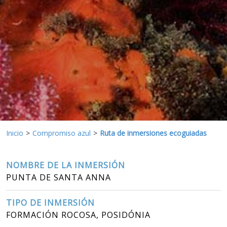
sobre las preferencias y elecciones personales del usuario
a través de la observación continuada de sus hábitos de
navegación. Gracias a ellas, podemos conocer los hábitos
de navegación en el sitio web y mostrar publicidad
relacionada con el perfil de navegación del usuario.
Inicio
Compromiso azul
Ruta de inmersiones ecoguiadas
NOMBRE DE LA INMERSIÓN
PUNTA DE SANTA ANNA
TIPO DE INMERSIÓN
FORMACIÓN ROCOSA, POSIDÓNIA