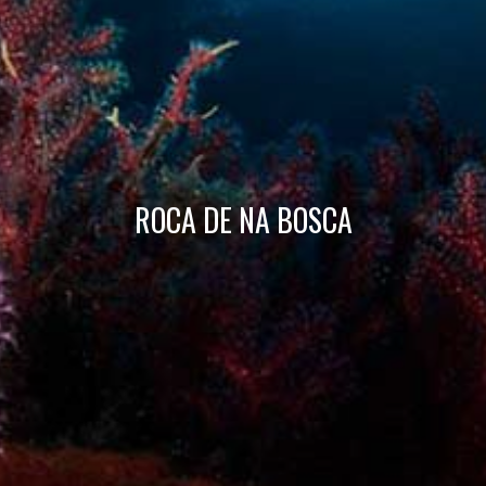
Técnicas y funcionales
Siempre activas
Este sitio web utiliza Cookies propias para recopilar
información con la finalidad de mejorar nuestros servicios.
Si continua navegando, supone la aceptación de la
instalación de las mismas. El usuario tiene la posibilidad
de configurar su navegador pudiendo, si así lo desea,
impedir que sean instaladas en su disco duro, aunque
deberá tener en cuenta que dicha acción podrá ocasionar
dificultades de navegación de la página web.
ROCA DE NA BOSCA
Analíticas y personalización
Permiten realizar el seguimiento y análisis del
comportamiento de los usuarios de este sitio web. La
información recogida mediante este tipo de cookies se
utiliza en la medición de la actividad de la web para la
elaboración de perfiles de navegación de los usuarios con
el fin de introducir mejoras en función del análisis de los
datos de uso que hacen los usuarios del servicio. Permiten
guardar la información de preferencia del usuario para
mejorar la calidad de nuestros servicios y para ofrecer una
mejor experiencia a través de productos recomendados.
Marketing y publicidad