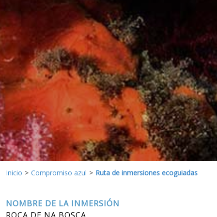
Estas cookies son utilizadas para almacenar información
sobre las preferencias y elecciones personales del usuario
a través de la observación continuada de sus hábitos de
navegación. Gracias a ellas, podemos conocer los hábitos
de navegación en el sitio web y mostrar publicidad
relacionada con el perfil de navegación del usuario.
Inicio
Compromiso azul
Ruta de inmersiones ecoguiadas
NOMBRE DE LA INMERSIÓN
ROCA DE NA BOSCA