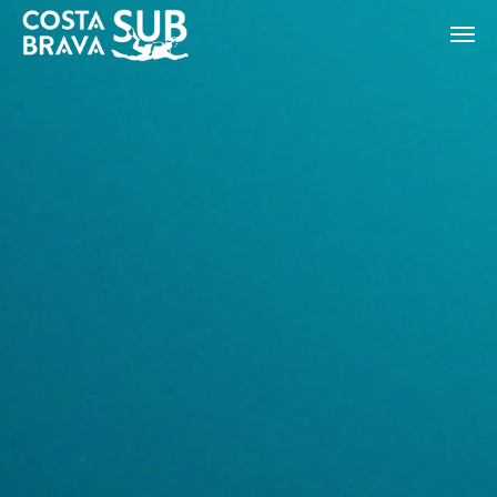
Modificar cookies
ES
CA
EN
FR
Técnicas y funcionales
Siempre activas