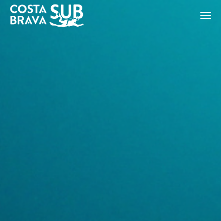
Modificar cookies
ES
CA
EN
FR
Técnicas y funcionales
Siempre activas