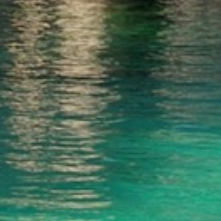
pour améliorer la qualité de nos services et offrir une
meilleure expérience grâce aux produits recommandés.
Marketing et Publicité
Ces cookies sont utilisés pour stocker des informations sur
les préférences et les choix personnels de l'utilisateur
grâce à l'observation continue de ses habitudes de
navigation. Grâce à eux, nous pouvons connaître les
habitudes de navigation sur le site Web et afficher des
publicités liées au profil de navigation de l'utilisateur.