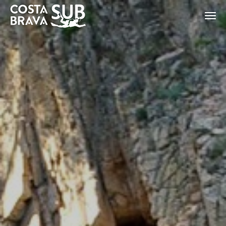
ES
CA
EN
FR