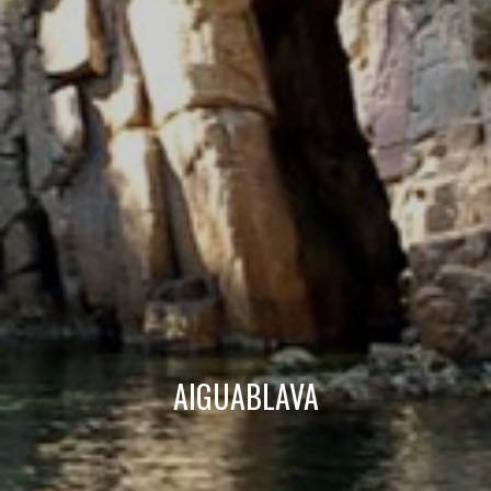
Modifier les cookies
Technique et Fonctionnel
Toujours actif
Ce site Web utilise ses propres cookies pour collecter des
informations afin d'améliorer nos services. Si vous
continuez à naviguer, vous acceptez leur installation.
L'utilisateur a la possibilité de configurer son navigateur,
pouvant, s'il le souhaite, empêcher leur installation sur son
disque dur, même s'il doit garder à l'esprit qu'une telle
action peut entraîner des difficultés de navigation sur le
site.
Analyse et Personnalisation
Ils permettent le suivi et l'analyse du comportement des
utilisateurs de ce site. Les informations collectées via ce
AIGUABLAVA
type de cookies sont utilisées pour mesurer l'activité du
Web pour l'élaboration des profils de navigation des
utilisateurs afin d'introduire des améliorations basées sur
l'analyse des données d'utilisation effectuée par les
utilisateurs du service. . Ils nous permettent de
sauvegarder les informations de préférence de l'utilisateur