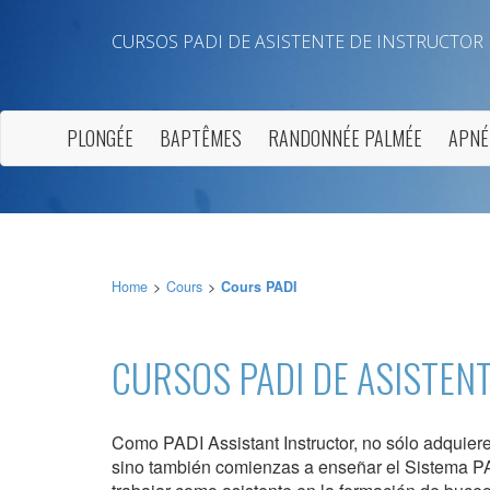
CURSOS PADI DE ASISTENTE DE INSTRUCTOR
PLONGÉE
BAPTÊMES
RANDONNÉE PALMÉE
APNÉ
Home
Cours
Cours PADI
Modif
CURSOS PADI DE ASISTEN
Techni
Ce site 
d'amélio
Como PADI Assistant Instructor, no sólo adquier
L'utilis
empêcher
sino también comienzas a enseñar el Sistema P
telle ac