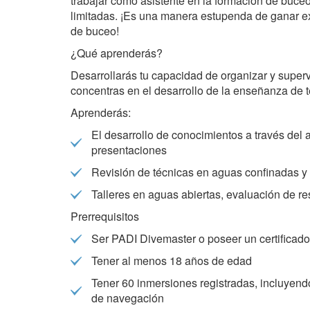
trabajar como asistente en la formación de buce
limitadas. ¡Es una manera estupenda de ganar exp
Analys
de buceo!
¿Qué aprenderás?
Ils perm
informat
Desarrollarás tu capacidad de organizar y superv
Web pour
amélior
concentras en el desarrollo de la enseñanza de t
utilisat
préféren
Aprenderás:
meilleu
El desarrollo de conocimientos a través del a
presentaciones
Market
Revisión de técnicas en aguas confinadas y 
Ces cook
personne
Talleres en aguas abiertas, evaluación de r
navigat
site Web
Prerrequisitos
Ser PADI Divemaster o poseer un certificado
Tener al menos 18 años de edad
Tener 60 inmersiones registradas, incluyend
de navegación