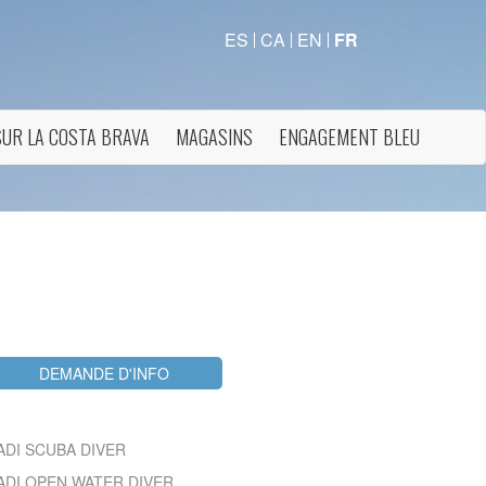
ES
CA
EN
FR
SUR LA COSTA BRAVA
MAGASINS
ENGAGEMENT BLEU
rs actif
DEMANDE D'INFO
llation.
te,
ADI SCUBA DIVER
qu'une
ADI OPEN WATER DIVER