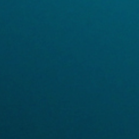
Marketing i publicitat
Aquestes cookies són utilitzades per emmagatzemar
informació sobre les preferències i les eleccions personals
de l'usuari a través de l'observació continuada dels seus
hàbits de navegació. Gràcies a elles, podem conèixer els
hàbits de navegació al lloc web i mostrar publicitat
relacionada amb el perfil de navegació de l'usuari.