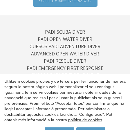
SOL·LICITA MÉS INFORMACIÓ
PADI SCUBA DIVER
PADI OPEN WATER DIVER
CURSOS PADI ADVENTURE DIVER
ADVANCED OPEN WATER DIVER
PADI RESCUE DIVER
PADI EMERGENCY FIRST RESPONSE
CURSOS PADI DE FLOTABILITAT
Utilitzem cookies pròpies y de tercers per fer funcionar de manera
CURSOS PADI DE BUSSEIG MULTINIVELL
segura la nostra pàgina web i personalitzar el seu contingut.
CURSOS PADI DE BUSSEIG PROFUND
Guardar configuració
Acceptar totes
Igualment, fem servir cookies per mesurar i obtenir dades de la
CURSOS PADI D'ORIENTACIÓ SUBAQUÀTICA
navegació que realitza i per ajustar la publicitat als seus gustos i
preferències. Premi el botó "Acceptar totes" per confirmar que ha
PADI DIVE MASTER
llegit i acceptat l'informació presentada. Per administrar o
CURSOS PADI DE ASSISTENT D'INSTRUCTOR
deshabilitar aquestes cookies faci clic a "Configuració". Pot
obtenir més informació a la nostra
política de cookies
.