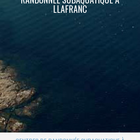
disque dur, même s'il doit garder à l'esprit qu'une telle
LLAFRANC
action peut entraîner des difficultés de navigation sur le
site.
Analyse et Personnalisation
Ils permettent le suivi et l'analyse du comportement des
utilisateurs de ce site. Les informations collectées via ce
type de cookies sont utilisées pour mesurer l'activité du
Web pour l'élaboration des profils de navigation des
utilisateurs afin d'introduire des améliorations basées sur
l'analyse des données d'utilisation effectuée par les
utilisateurs du service. . Ils nous permettent de
sauvegarder les informations de préférence de l'utilisateur
pour améliorer la qualité de nos services et offrir une
meilleure expérience grâce aux produits recommandés.
Marketing et Publicité
Ces cookies sont utilisés pour stocker des informations sur
les préférences et les choix personnels de l'utilisateur
grâce à l'observation continue de ses habitudes de
navigation. Grâce à eux, nous pouvons connaître les
habitudes de navigation sur le site Web et afficher des
publicités liées au profil de navigation de l'utilisateur.