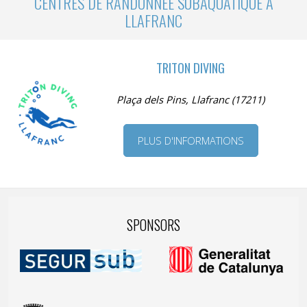
CENTRES DE RANDONNÉE SUBAQUATIQUE À
LLAFRANC
TRITON DIVING
Plaça dels Pins, Llafranc (17211)
PLUS D'INFORMATIONS
SPONSORS