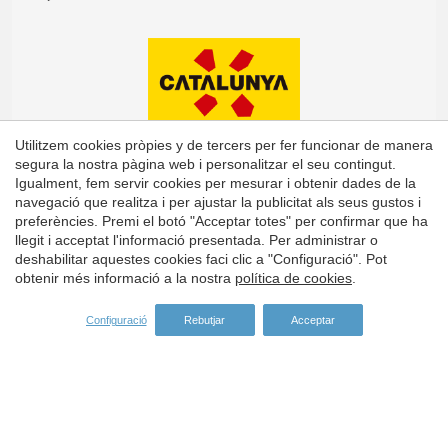
Utilitzem cookies pròpies y de tercers per fer funcionar de manera
segura la nostra pàgina web i personalitzar el seu contingut.
Igualment, fem servir cookies per mesurar i obtenir dades de la
navegació que realitza i per ajustar la publicitat als seus gustos i
preferències. Premi el botó "Acceptar totes" per confirmar que ha
Guardar configuració
Acceptar totes
llegit i acceptat l'informació presentada. Per administrar o
deshabilitar aquestes cookies faci clic a "Configuració". Pot
obtenir més informació a la nostra
política de cookies
.
Configuració
Rebutjar
Acceptar
Adreça:
Carrer del Turisme, 1 -
Vall-llobrega
Girona -
ES -
17253