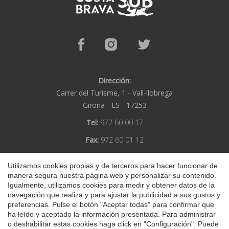
Dirección:
Carrer del Turisme, 1 -
Vall-llobrega
Girona -
ES -
17253
Tel:
972 60 00 17
Fax:
972 60 01 12
Email:
info@subcostabrava.com
Utilizamos cookies propias y de terceros para hacer funcionar de
Submarinismo Costa Brava
manera segura nuestra página web y personalizar su contenido.
Igualmente, utilizamos cookies para medir y obtener datos de la
Aviso Legal
Política de Privacidad
Guardar configuración
Aceptar todas
navegación que realiza y para ajustar la publicidad a sus gustos y
preferencias. Pulse el botón "Aceptar todas" para confirmar que
Condiciones de uso
Política de Cookies
ha leído y aceptado la información presentada. Para administrar
o deshabilitar estas cookies haga click en "Configuración". Puede
© 2026 Asociación de centros de inmersión de la costa