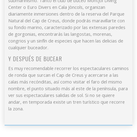
submarinismo. Tanto el club de buceo Montjoi Diving
Estas cookies son utilizadas para almacenar información
sobre las preferencias y elecciones personales del usuario
Center o Euro Divers en Cala Jòncols, organizan
a través de la observación continuada de sus hábitos de
diariamente inmersiones dentro de la reserva del Parque
navegación. Gracias a ellas, podemos conocer los hábitos
Natural del Cap de Creus, donde podrás maravillarte con
de navegación en el sitio web y mostrar publicidad
relacionada con el perfil de navegación del usuario.
su fondo marino, caracterizado por las extensas paredes
de gorgonias, encontrarás las langostas, morenas,
congrios y un sinfín de especies que hacen las delicias de
cualquier buceador.
Y DESPUÉS DE BUCEAR
Es muy recomendable recorrer los espectaculares caminos
de ronda que surcan el Cap de Creus y acercarse a las
calas más recónditas, así como visitar el faro del mismo
nombre, el punto situado más al este de la península, para
ver sus espectaculares salidas de sol. Si no se quiere
andar, en temporada existe un tren turístico que recorre
la zona.