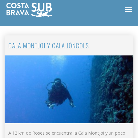
CALA MONTJOI Y CALA JÒNCOLS
Modificar cookies
ES
CA
EN
FR
A 12 km de Roses se encuentra la Cala Montjoi y un poco
Técnicas y funcionales
Siempre activas