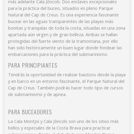
más adelante Cala Jòncols. Dos enclaves excepcionales
Este sitio web utiliza Cookies propias para recopilar
para la práctica del buceo, situados en pleno
Parque
información con la finalidad de mejorar nuestros servicios.
Natural del Cap de Creus
. Es una experiencia fascinante
Si continua navegando, supone la aceptación de la
bucear en las aguas transparentes de las playas más
instalación de las mismas. El usuario tiene la posibilidad
de configurar su navegador pudiendo, si así lo desea,
bonitas y tranquilas de toda la costa, situadas en una zona
impedir que sean instaladas en su disco duro, aunque
apartada aún virgen y de gran belleza. Ambas se hallan
deberá tener en cuenta que dicha acción podrá ocasionar
dificultades de navegación de la página web.
protegidas del fuerte viento de la tramontana, por ello
han sido históricamente un buen lugar donde fondear las
embarcaciones para la práctica del submarinismo.
Analíticas y personalización
PARA PRINCIPIANTES
Permiten realizar el seguimiento y análisis del
comportamiento de los usuarios de este sitio web. La
Tendrás la oportunidad de realizar bautizos desde la playa
información recogida mediante este tipo de cookies se
utiliza en la medición de la actividad de la web para la
y en barco en un entorno fascinante, el Parque Natural del
elaboración de perfiles de navegación de los usuarios con
Cap de Creus. También podrás hacer todo tipo de cursos
el fin de introducir mejoras en función del análisis de los
de submarinismo y de apnea.
datos de uso que hacen los usuarios del servicio. Permiten
guardar la información de preferencia del usuario para
mejorar la calidad de nuestros servicios y para ofrecer una
mejor experiencia a través de productos recomendados.
PARA BUCEADORES
La Cala Montjoi y Cala Jòncols son uno de los sitios más
Marketing y publicidad
bellos y especiales de la Costa Brava para practicar