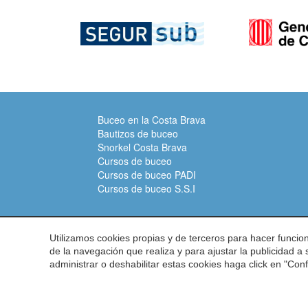
Buceo en la Costa Brava
Bautizos de buceo
Snorkel Costa Brava
Cursos de buceo
Cursos de buceo PADI
Cursos de buceo S.S.I
Dirección:
Carrer del Turisme, 1 -
Utilizamos cookies propias y de terceros para hacer funci
de la navegación que realiza y para ajustar la publicidad a
Teléfono:
972 60 00 17 -
Fax:
972 6
administrar o deshabilitar estas cookies haga click en "Co
© 2026 Asociación de centros d
Submarinismo Costa Brava
Aviso Legal
Polít