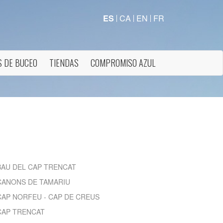
ES
CA
EN
FR
 DE BUCEO
TIENDAS
COMPROMISO AZUL
activas
BAU DEL CAP TRENCAT
d de
CANONS DE TAMARIU
egador
ue
CAP NORFEU - CAP DE CREUS
egación
CAP TRENCAT