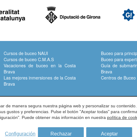
Cursos de buceo NAUI
Buceo para princip
Cursos de buceo C.M.A.S
Buceo para exper
Vacaciones de buceo en la Costa
Guía de submarin
Brava
Brava
Las mejores inmersiones de la Costa
Centros de Buceo 
Brava
Vall-llobrega -
Girona -
ES -
17253
onar de manera segura nuestra página web y personalizar su contenido.
 sus gustos y preferencias. Pulse el botón "Aceptar todas" para confir
0 01 12 -
info@subcostabrava.com
nfiguración". Puede obtener más información en nuestra
política de coo
e inmersión de la costa brava
ica de Privacidad
Condiciones de uso
Política
Configuración
Rechazar
Aceptar