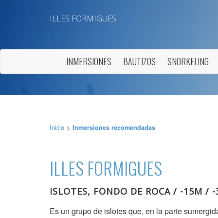
ILLES FORMIGUES
INMERSIONES
BAUTIZOS
SNORKELING
Modif
Inicio
Inmersiones recomendadas
Técnic
ILLES FORMIGUES
Este sit
mejorar
instala
pudiend
ISLOTES, FONDO DE ROCA / -15M / 
deberá 
de la p
Es un grupo de islotes que, en la parte sumergi