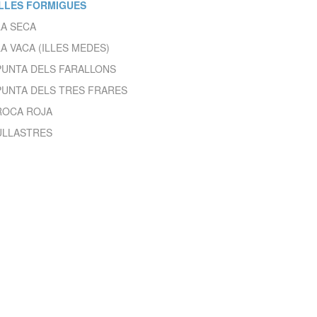
ILLES FORMIGUES
LA SECA
 de este
LA VACA (ILLES MEDES)
a
ión de
PUNTA DELS FARALLONS
s de uso
rencia
PUNTA DELS TRES FRARES
ejor
ROCA ROJA
ULLASTRES
s y
us
gación