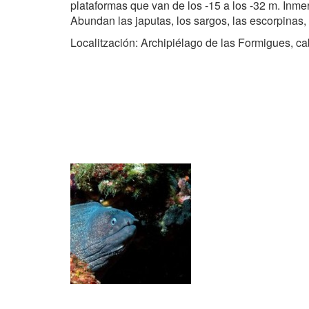
plataformas que van de los -15 a los -32 m. Inme
Analít
Abundan las japutas, los sargos, las escorpinas,
Permite
Localitzación: Archipiélago de las Formigues, 
sitio we
medició
los usua
que hac
del usu
experie
Market
Estas c
eleccio
hábitos
en el si
usuario