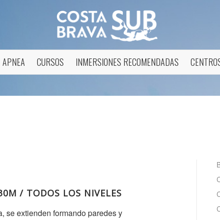
APNEA
CURSOS
INMERSIONES RECOMENDADAS
CENTROS
icar cookies
as y funcionales
Siempre 
io web utiliza Cookies propias para recopilar información con la finalida
 nuestros servicios. Si continua navegando, supone la aceptación de la
ción de las mismas. El usuario tiene la posibilidad de configurar su nav
o, si así lo desea, impedir que sean instaladas en su disco duro, aunq
-30M / TODOS LOS NIVELES
tener en cuenta que dicha acción podrá ocasionar dificultades de nav
ágina web.
da, se extienden formando paredes y