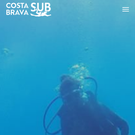
ES
CA
EN
FR