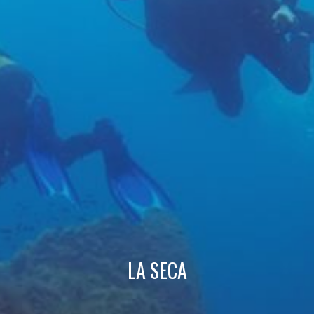
Modificar cookies
Técnicas y funcionales
Siempre activas
Este sitio web utiliza Cookies propias para recopilar
información con la finalidad de mejorar nuestros servicios.
Si continua navegando, supone la aceptación de la
instalación de las mismas. El usuario tiene la posibilidad
de configurar su navegador pudiendo, si así lo desea,
impedir que sean instaladas en su disco duro, aunque
deberá tener en cuenta que dicha acción podrá ocasionar
dificultades de navegación de la página web.
Analíticas y personalización
Permiten realizar el seguimiento y análisis del
comportamiento de los usuarios de este sitio web. La
LA SECA
información recogida mediante este tipo de cookies se
utiliza en la medición de la actividad de la web para la
elaboración de perfiles de navegación de los usuarios con
el fin de introducir mejoras en función del análisis de los
datos de uso que hacen los usuarios del servicio. Permiten