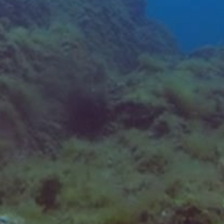
guardar la información de preferencia del usuario para
mejorar la calidad de nuestros servicios y para ofrecer una
mejor experiencia a través de productos recomendados.
Marketing y publicidad
Estas cookies son utilizadas para almacenar información
sobre las preferencias y elecciones personales del usuario
a través de la observación continuada de sus hábitos de
navegación. Gracias a ellas, podemos conocer los hábitos
de navegación en el sitio web y mostrar publicidad
relacionada con el perfil de navegación del usuario.