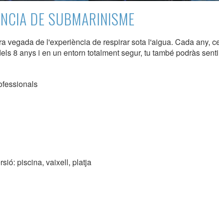
ÈNCIA DE SUBMARINISME
ra vegada de l'experiència de respirar sota l'aigua. Cada any,
icar cookies
s 8 anys i en un entorn totalment segur, tu també podràs sentir-
ues i funcionals
Sempre ac
rofessionals
loc web utilitza cookies pròpies per recopilar informació amb la finalitat
 els nostres serveis. Si continua navegant, suposa l'acceptació de la ins
ateixes. L'usuari té la possibilitat de configurar el navegador podent, si
 impedir que siguin instal·lades al disc dur, encara que haurà de tenir e
que aquesta acció podrà ocasionar dificultats de navegació de la pàgi
iques i personalització
ió: piscina, vaixell, platja
n fer el seguiment i l'anàlisi del comportament dels usuaris d'aquest ll
rmació recollida mitjançant aquest tipus de cookies s'utilitza en el mes
ivitat del web per a l'elaboració de perfils de navegació dels usuaris per
r millores en funció de l'anàlisi de les dades d'ús que fan els usuaris del
 desar la informació de preferència de l'usuari per millorar la qualitat
 serveis i oferir una millor experiència a través de productes recomanat