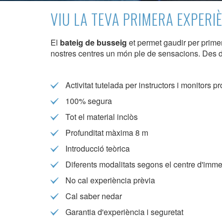
VIU LA TEVA PRIMERA EXPERI
El
bateig de busseig
et permet gaudir per prime
Modif
nostres centres un món ple de sensacions. Des del
Tècniq
Activitat tutelada per instructors i monitors p
Aquest l
100% segura
millorar
de les m
Tot el material inclòs
desitja,
compte 
Profunditat màxima 8 m
Introducció teòrica
Analít
Diferents modalitats segons el centre d'immers
Permete
No cal experiència prèvia
La info
de l'act
Cal saber nedar
introdui
Permeten
Garantia d'experiència i seguretat
nostres