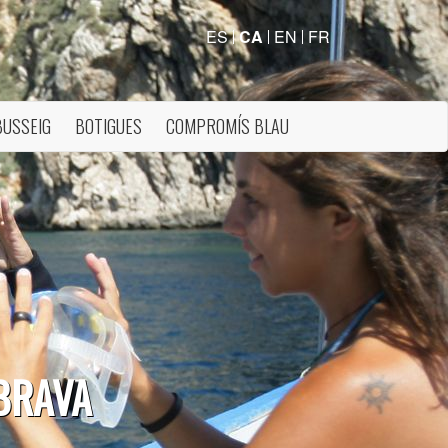
ES
CA
EN
FR
BUSSEIG
BOTIGUES
COMPROMÍS BLAU
 BRAVA