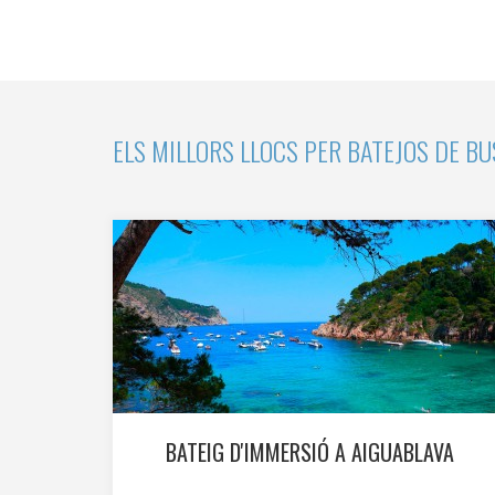
Marketi
Aqueste
preferèn
dels se
navegaci
ELS MILLORS LLOCS PER BATEJOS DE BU
l'usuari.
BATEIG D'IMMERSIÓ A AIGUABLAVA