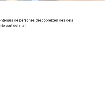
 centenars de persones descobreixen des dels
te part del mar.
tivades
 de
tal·lació
 així ho
n
na web.
oc web.
urament
 servei.
 dels
s.