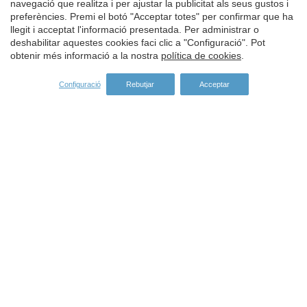
navegació que realitza i per ajustar la publicitat als seus gustos i
Guardar configuració
Acceptar totes
preferències. Premi el botó "Acceptar totes" per confirmar que ha
llegit i acceptat l'informació presentada. Per administrar o
deshabilitar aquestes cookies faci clic a "Configuració". Pot
obtenir més informació a la nostra
política de cookies
.
Configuració
Rebutjar
Acceptar
Adreça:
Carrer del Turisme, 1 -
Vall-llobrega
Girona -
ES -
17253
Tel:
972 60 00 17
Fax:
972 60 01 12