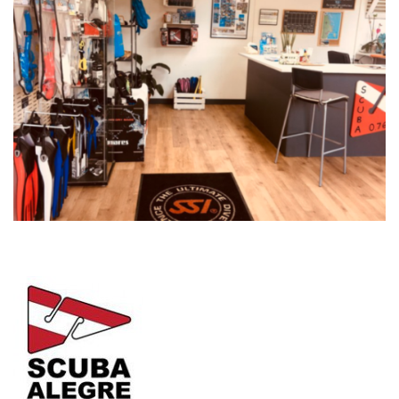
Tècniques i funcionals
Sempre activades
Aquest lloc web utilitza cookies pròpies per recopilar
informació amb la finalitat de millorar els nostres serveis.
Si continua navegant, suposa l'acceptació de la instal·lació
de les mateixes. L'usuari té la possibilitat de configurar el
navegador podent, si així ho desitja, impedir que siguin
instal·lades al disc dur, encara que haurà de tenir en
compte que aquesta acció podrà ocasionar dificultats de
navegació de la pàgina web.
Analítiques i personalització
Permeten fer el seguiment i l'anàlisi del comportament
dels usuaris d'aquest lloc web. La informació recollida
mitjançant aquest tipus de cookies s'utilitza en el
mesurament de l'activitat del web per a l'elaboració de
perfils de navegació dels usuaris per introduir millores en
funció de l'anàlisi de les dades d'ús que fan els usuaris del
servei. Permeten desar la informació de preferència de
l'usuari per millorar la qualitat dels nostres serveis i oferir
una millor experiència a través de productes recomanats.
Marketing i publicitat