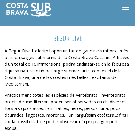
BEGUR DIVE
A Begur Dive li oferim l'oportunitat de gaudir els millors i més
bells paisatges submarins de la Costa Brava Catalana.A través
d'un total de 16 immersions, podrà endinsar-se en la fabulosa
riquesa natural d'un paisatge submarí únic, com és el de la
Costa Brava, una de les costes més belles i excitants del
Mediterrani.
Pràcticament totes les espècies de vertebrats i invertebrats
propis del mediterrani poden ser observades en els diversos
llocs als quals accedirem: ratlles, neros, peixos lluna, pops,
ES
CA
EN
FR
daurades, llagostes, morenes, i un llarguíssim etcètera...; fins i
tot la possibilitat de poder observar d'a prop algun petit
esqual.