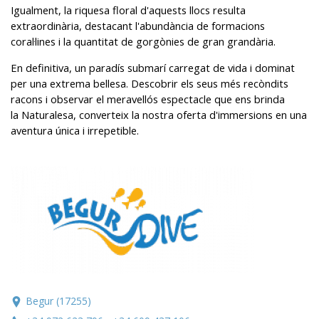
Igualment, la riquesa floral d'aquests llocs resulta
extraordinària, destacant l'abundància de formacions
coral·lines i la quantitat de gorgònies de gran grandària.
En definitiva, un paradís submarí carregat de vida i dominat
per una extrema bellesa. Descobrir els seus més recòndits
Modificar cookies
racons i observar el meravellós espectacle que ens brinda
la Naturalesa, converteix la nostra oferta d'immersions en una
aventura única i irrepetible.
Tècniques i funcionals
Sempre activades
Aquest lloc web utilitza cookies pròpies per recopilar
informació amb la finalitat de millorar els nostres serveis.
Si continua navegant, suposa l'acceptació de la instal·lació
de les mateixes. L'usuari té la possibilitat de configurar el
navegador podent, si així ho desitja, impedir que siguin
instal·lades al disc dur, encara que haurà de tenir en
compte que aquesta acció podrà ocasionar dificultats de
navegació de la pàgina web.
Analítiques i personalització
Begur (17255)
Permeten fer el seguiment i l'anàlisi del comportament
dels usuaris d'aquest lloc web. La informació recollida