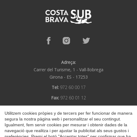
Adreça:
Carrer del Turisme, 1 -
Vall-llobrega
Girona -
ES -
17253
Tel:
972 60 00 17
Fax:
972 60 01 12
Email:
info@subcostabrava.com
Guardar configuració
Acceptar totes
Utilitzem cookies pròpies y de tercers per fer funcionar de manera
Submarinisme Costa Brava
segura la nostra pàgina web i personalitzar el seu contingut.
Igualment, fem servir cookies per mesurar i obtenir dades de la
Avís Legal
Política de Privacitat
navegació que realitza i per ajustar la publicitat als seus gustos i
preferències. Premi el botó "Acceptar totes" per confirmar que ha