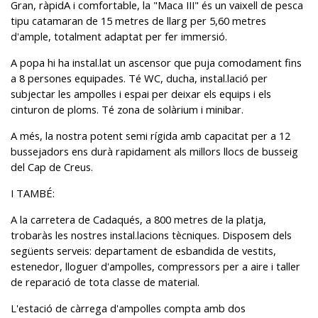
Gran, ràpidA i comfortable, la "Maca III" és un vaixell de pesca
tipu catamaran de 15 metres de llarg per 5,60 metres
d'ample, totalment adaptat per fer immersió.
A popa hi ha instal.lat un ascensor que puja comodament fins
a 8 persones equipades. Té WC, ducha, instal.lació per
subjectar les ampolles i espai per deixar els equips i els
cinturon de ploms. Té zona de solàrium i minibar.
A més, la nostra potent semi rígida amb capacitat per a 12
bussejadors ens durà rapidament als millors llocs de busseig
del Cap de Creus.
Modificar cookies
I TAMBÉ:
A la carretera de Cadaqués, a 800 metres de la platja,
Tècniques i funcionals
Sempre activades
trobaràs les nostres instal.lacions tècniques. Disposem dels
Aquest lloc web utilitza cookies pròpies per recopilar
següents serveis: departament de esbandida de vestits,
informació amb la finalitat de millorar els nostres serveis.
estenedor, lloguer d'ampolles, compressors per a aire i taller
Si continua navegant, suposa l'acceptació de la instal·lació
de les mateixes. L'usuari té la possibilitat de configurar el
de reparació de tota classe de material.
navegador podent, si així ho desitja, impedir que siguin
instal·lades al disc dur, encara que haurà de tenir en
L'estació de càrrega d'ampolles compta amb dos
compte que aquesta acció podrà ocasionar dificultats de