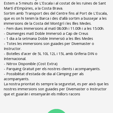
Estem a 5 minuts de L'Escala i al costat de les ruïnes de Sant
Martí d'Empúries, a la Costa Brava.
Sortim amb Transport des del Centre fins al Port de L'Escala,
que es on hi tenim la Barca i des d'allà sortim a bussejar a les
immersions de la Costa del Montgrí i les Illes Medes.
- Fem dues Immersions al matí 08.00h i 11.00h i a les 15.00h.
- Diumenges matí Doble Immersió a Cap de Creus
- 1 dia a la setmana Doble Immersió a les Illes Medes
- Totes les immersions son guiades per Divemaster o
Instructor.
- Botelles d'acer de 5L 10L 12L i 15L amb Griferia DIN o
Internacional.
- Nitrox Disponible (Cost Extra)
- Parquing Gratuit per els nostres clients i acompanyants.
- Possibilitat d'estada de dia al Càmping per als
acompanyants.
La nostra prioritat és sempre la seguretat, es per això que les
nostres immersions son guiades per Divemaster o Instructor
que et guiaràn i ensenyaràn els millors racons