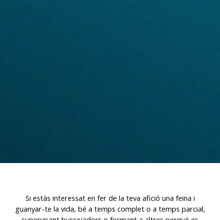
Aquestes cookies són utilitzades per emmagatzemar
informació sobre les preferències i les eleccions personals
de l'usuari a través de l'observació continuada dels seus
hàbits de navegació. Gràcies a elles, podem conèixer els
hàbits de navegació al lloc web i mostrar publicitat
relacionada amb el perfil de navegació de l'usuari.
Si estàs interessat en fer de la teva afició una feina i
guanyar-te la vida, bé a temps complet o a temps parcial,
supervisant bussejadors o formant a altres perquè es