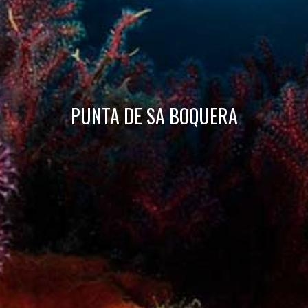
Aquest lloc web utilitza cookies pròpies per recopilar
informació amb la finalitat de millorar els nostres serveis.
Si continua navegant, suposa l'acceptació de la instal·lació
de les mateixes. L'usuari té la possibilitat de configurar el
navegador podent, si així ho desitja, impedir que siguin
instal·lades al disc dur, encara que haurà de tenir en
compte que aquesta acció podrà ocasionar dificultats de
navegació de la pàgina web.
PUNTA DE SA BOQUERA
Analítiques i personalització
Permeten fer el seguiment i l'anàlisi del comportament
dels usuaris d'aquest lloc web. La informació recollida
mitjançant aquest tipus de cookies s'utilitza en el
mesurament de l'activitat del web per a l'elaboració de
perfils de navegació dels usuaris per introduir millores en
funció de l'anàlisi de les dades d'ús que fan els usuaris del
servei. Permeten desar la informació de preferència de
l'usuari per millorar la qualitat dels nostres serveis i oferir
una millor experiència a través de productes recomanats.
Marketing i publicitat
Aquestes cookies són utilitzades per emmagatzemar