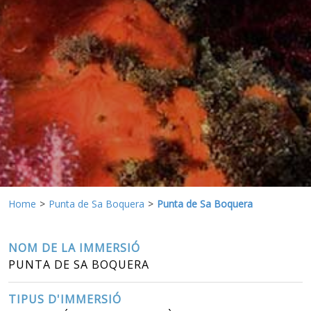
informació sobre les preferències i les eleccions personals
de l'usuari a través de l'observació continuada dels seus
hàbits de navegació. Gràcies a elles, podem conèixer els
hàbits de navegació al lloc web i mostrar publicitat
relacionada amb el perfil de navegació de l'usuari.
Home
Punta de Sa Boquera
Punta de Sa Boquera
NOM DE LA IMMERSIÓ
PUNTA DE SA BOQUERA
TIPUS D'IMMERSIÓ