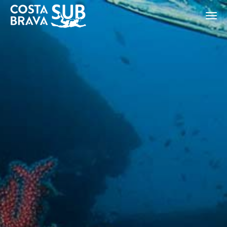
Modificar cookies
ES
CA
EN
FR
Tècniques i funcionals
Sempre activades