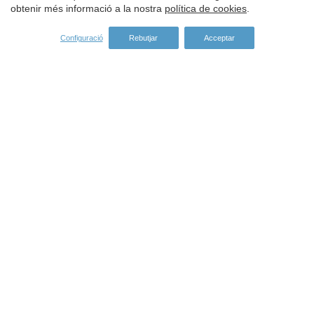
obtenir més informació a la nostra
política de cookies
.
Configuració
Rebutjar
Acceptar
Adreça: