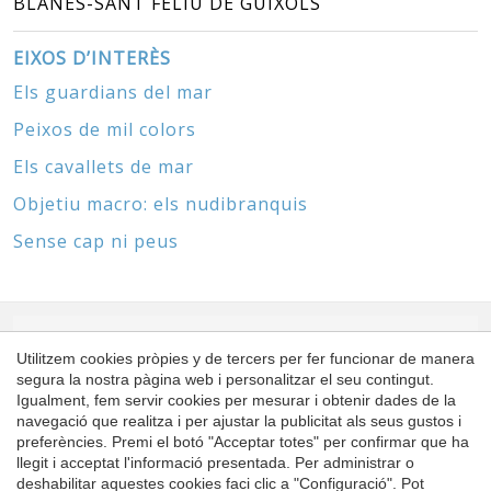
BLANES-SANT FELIU DE GUÍXOLS
EIXOS D’INTERÈS
Els guardians del mar
Peixos de mil colors
Els cavallets de mar
Objetiu macro: els nudibranquis
Sense cap ni peus
ESPÒNSORS
Utilitzem cookies pròpies y de tercers per fer funcionar de manera
segura la nostra pàgina web i personalitzar el seu contingut.
Igualment, fem servir cookies per mesurar i obtenir dades de la
Guardar configuració
Acceptar totes
navegació que realitza i per ajustar la publicitat als seus gustos i
preferències. Premi el botó "Acceptar totes" per confirmar que ha
llegit i acceptat l'informació presentada. Per administrar o
deshabilitar aquestes cookies faci clic a "Configuració". Pot