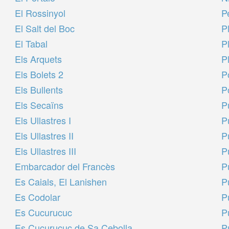
El Rossinyol
P
El Salt del Boc
P
El Tabal
Pl
Els Arquets
P
Els Bolets 2
P
Els Bullents
P
Els Secaïns
P
Els Ullastres I
P
Els Ullastres II
P
Els Ullastres III
P
Embarcador del Francès
P
Es Caials, El Lanishen
P
Es Codolar
P
Es Cucurucuc
P
Es Cucurucuc de Sa Cebolla
P