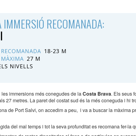
A IMMERSIÓ RECOMANADA:
I
 RECOMANADA
18-23 M
 MÀXIMA
27 M
ELS NIVELLS
e les immersions més conegudes de la
Costa Brava
. Els seus 
 als 27 metres. La paret del costat sud és la més coneguda i hi t
zona de Port Salvi, on accedim a peu, i va a buscar la màxima pr
egida del mal temps i tot la seva profunditat es recomana fer-la 