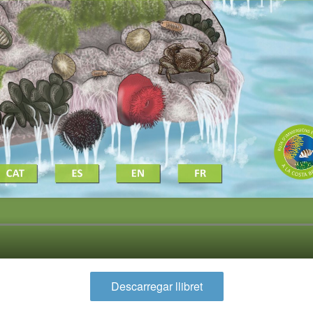
iques i personalització
n fer el seguiment i l'anàlisi del comportament dels usuaris d'aquest ll
rmació recollida mitjançant aquest tipus de cookies s'utilitza en el mes
ivitat del web per a l'elaboració de perfils de navegació dels usuaris per
r millores en funció de l'anàlisi de les dades d'ús que fan els usuaris del
 desar la informació de preferència de l'usuari per millorar la qualitat
 serveis i oferir una millor experiència a través de productes recomanat
ng i publicitat
s cookies són utilitzades per emmagatzemar informació sobre les
cies i les eleccions personals de l'usuari a través de l'observació cont
us hàbits de navegació. Gràcies a elles, podem conèixer els hàbits de
ó al lloc web i mostrar publicitat relacionada amb el perfil de navegac
Guardar configuració
Acceptar totes
Descarregar llibret