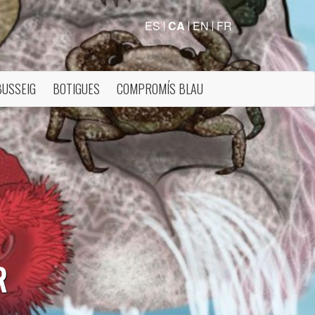
ES
CA
EN
FR
BUSSEIG
BOTIGUES
COMPROMÍS BLAU
R