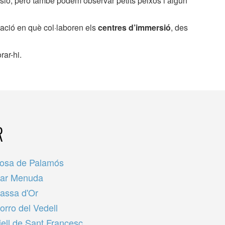
sió, però també podem observar petits peixos i algun
vació en què col·laboren els
centres d’immersió
, des
rar-hi.
R
losa de Palamós
ar Menuda
assa d'Or
orro del Vedell
iell de Sant Francesc