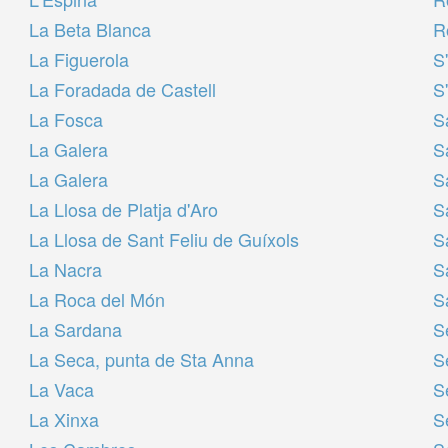
La Beta Blanca
R
La Figuerola
S
La Foradada de Castell
S
La Fosca
S
La Galera
S
La Galera
S
La Llosa de Platja d'Aro
S
La Llosa de Sant Feliu de Guíxols
S
La Nacra
S
La Roca del Món
S
La Sardana
S
La Seca, punta de Sta Anna
S
La Vaca
S
La Xinxa
S