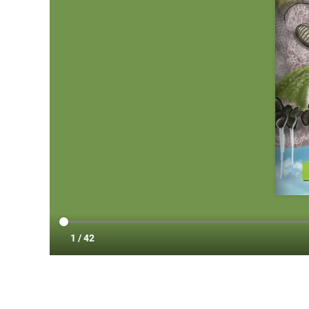
Analít
Permete
La info
de l'act
introdui
Permeten
nostres
Marketi
Aqueste
preferèn
dels se
navegaci
l'usuari.