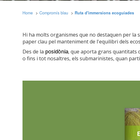
Home
Compromís blau
Ruta d'immersions ecoguiades
Hi ha molts organismes que no destaquen per la se
paper clau pel manteniment de l'equilibri dels eco
Des de la
posidònia
, que aporta grans quantitats d
o fins i tot nosaltres, els submarinistes, quan par
Modif
Tècniq
Aquest l
millorar
de les m
desitja,
compte 