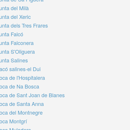
unta del Milà
unta del Xeric
unta dels Tres Frares
unta Falcó
unta Falconera
unta S'Oliguera
unta Salines
acó salines-el Dui
oca de l'Hospitalera
oca de Na Bosca
oca de Sant Joan de Blanes
oca de Santa Anna
oca del Montnegre
oca Montgrí
oca Muladera