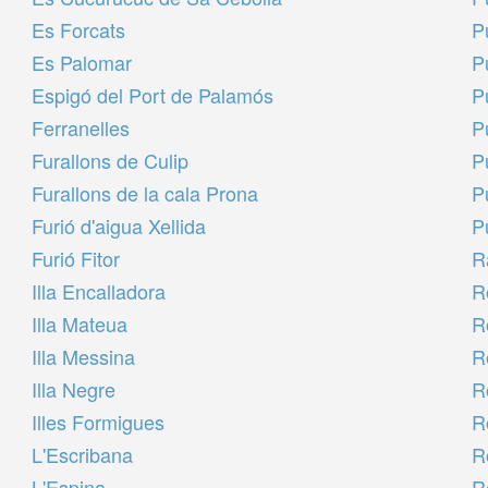
Es Forcats
P
Es Palomar
P
Espigó del Port de Palamós
P
Ferranelles
P
Furallons de Culip
P
Furallons de la cala Prona
P
Furió d'aigua Xellida
P
Furió Fitor
R
Illa Encalladora
R
Illa Mateua
R
Illa Messina
R
Illa Negre
R
Illes Formigues
R
L'Escribana
R
L'Espina
R