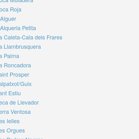
oca Roja
'Alguer
'Alqueria Petita
a Caleta-Cala dels Frares
a Llambrusquera
a Palma
a Roncadora
aint Prosper
alpatxot/Guix
ant Estiu
eca de Llevador
erra Ventosa
es Ielles
es Orgues