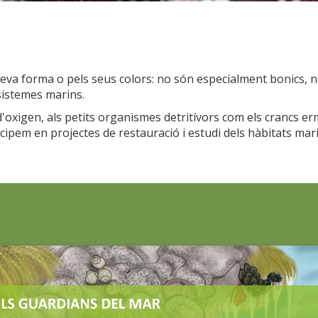
va forma o pels seus colors: no són especialment bonics, ni
sistemes marins.
'oxigen, als petits organismes detritívors com els crancs er
ticipem en projectes de restauració i estudi dels hàbitats mar
icar cookies
ues i funcionals
Sempre ac
loc web utilitza cookies pròpies per recopilar informació amb la finalitat
 els nostres serveis. Si continua navegant, suposa l'acceptació de la ins
ateixes. L'usuari té la possibilitat de configurar el navegador podent, si
 impedir que siguin instal·lades al disc dur, encara que haurà de tenir e
que aquesta acció podrà ocasionar dificultats de navegació de la pàgi