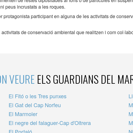
menten de restes dipositades al fons o de partícules en suspen
ni peus incrustats a les roques.
r protagonista participant en alguna de les activitats de conser
 activitats de conservació ambiental que realitzen i com col·labo
ON VEURE
ELS GUARDIANS DEL MA
El Fitó o les Tres punxes
L
El Gat del Cap Norfeu
M
El Marmoler
M
El negre del falaguer-Cap d'Oltrera
M
El Portaló
N