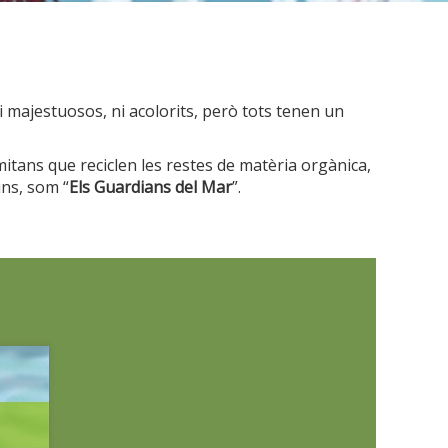
 majestuosos, ni acolorits, però tots tenen un
mitans que reciclen les restes de matèria orgànica,
ins, som “
Els Guardians del Mar
”.
tivades
 de
tal·lació
 així ho
n
na web.