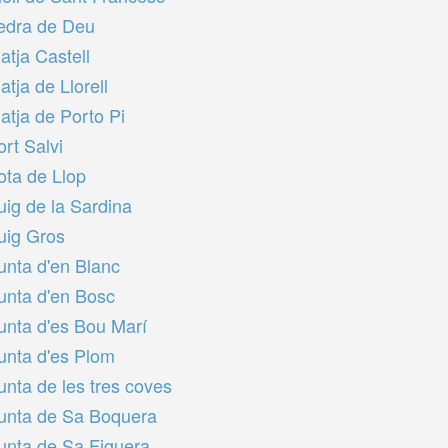
edra de Deu
latja Castell
atja de Llorell
latja de Porto Pi
ort Salvi
ota de Llop
uig de la Sardina
uig Gros
unta d'en Blanc
unta d'en Bosc
unta d'es Bou Marí
unta d'es Plom
unta de les tres coves
unta de Sa Boquera
unta de Sa Figuera