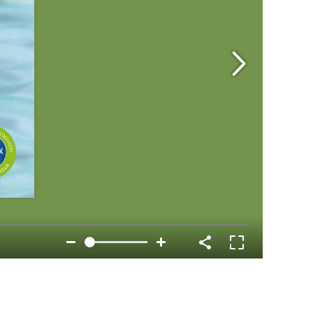
oc web.
urament
 servei.
 dels
s.
inuada
ió de