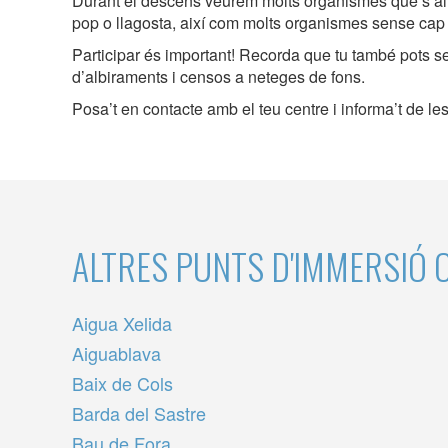
Durant el descens veurem molts organismes que s’ali
pop o llagosta, així com molts organismes sense cap 
Participar és important! Recorda que tu també pots se
d’albiraments i censos a neteges de fons.
Posa’t en contacte amb el teu centre i informa’t de les
ALTRES PUNTS D'IMMERSIÓ 
Aigua Xelida
Aiguablava
Baix de Cols
Barda del Sastre
Bau de Fora