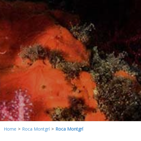
Aquestes cookies són utilitzades per emmagatzemar
informació sobre les preferències i les eleccions personals
de l'usuari a través de l'observació continuada dels seus
hàbits de navegació. Gràcies a elles, podem conèixer els
hàbits de navegació al lloc web i mostrar publicitat
relacionada amb el perfil de navegació de l'usuari.
Home
Roca Montgrí
Roca Montgrí