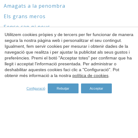
Amagats a la penombra
Els grans meros
Sense cap ni peus
Utilitzem cookies pròpies y de tercers per fer funcionar de manera
El món de les gorgònies i els coralls
segura la nostra pàgina web i personalitzar el seu contingut.
Igualment, fem servir cookies per mesurar i obtenir dades de la
Guardar configuració
Acceptar totes
navegació que realitza i per ajustar la publicitat als seus gustos i
preferències. Premi el botó "Acceptar totes" per confirmar que ha
llegit i acceptat l'informació presentada. Per administrar o
ESPÒNSORS
deshabilitar aquestes cookies faci clic a "Configuració". Pot
obtenir més informació a la nostra
política de cookies
.
Configuració
Rebutjar
Acceptar