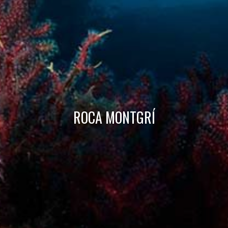
Tècniques i funcionals
Sempre activades
Aquest lloc web utilitza cookies pròpies per recopilar
informació amb la finalitat de millorar els nostres serveis.
Si continua navegant, suposa l'acceptació de la instal·lació
de les mateixes. L'usuari té la possibilitat de configurar el
navegador podent, si així ho desitja, impedir que siguin
instal·lades al disc dur, encara que haurà de tenir en
compte que aquesta acció podrà ocasionar dificultats de
navegació de la pàgina web.
ROCA MONTGRÍ
Analítiques i personalització
Permeten fer el seguiment i l'anàlisi del comportament
dels usuaris d'aquest lloc web. La informació recollida
mitjançant aquest tipus de cookies s'utilitza en el
mesurament de l'activitat del web per a l'elaboració de
perfils de navegació dels usuaris per introduir millores en
funció de l'anàlisi de les dades d'ús que fan els usuaris del
servei. Permeten desar la informació de preferència de
l'usuari per millorar la qualitat dels nostres serveis i oferir
una millor experiència a través de productes recomanats.
Marketing i publicitat