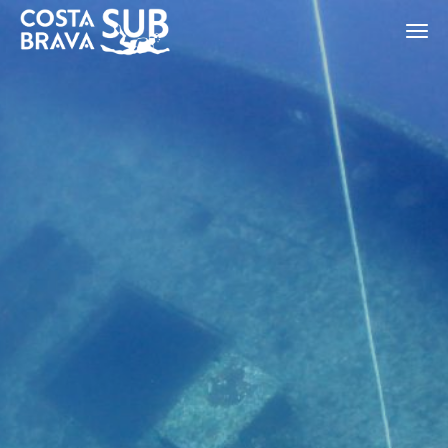
Modificar cookies
ES
CA
EN
FR
Tècniques i funcionals
Sempre activades
Aquest lloc web utilitza cookies pròpies per recopilar
informació amb la finalitat de millorar els nostres serveis.