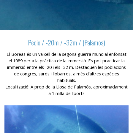
relacionada amb el perfil de navegació de l'usuari.
Pecio / -20m / -32m / (Palamós)
El Boreas és un vaixell de la segona guerra mundial enfonsat
el 1989 per a la pràctica de la immersió. Es pot practicar la
immersió entre els -20 i els -32 m. Destaquen les poblacions
de congres, sards i llobarros, a més d'altres espècies
habituals.
Localització: A prop de la Llosa de Palamós, aproximadament
a 1 milla de l'ports