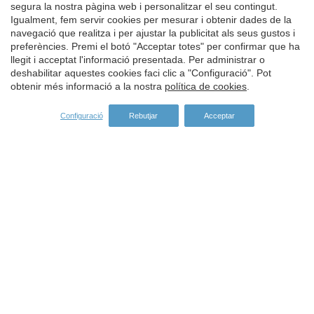
segura la nostra pàgina web i personalitzar el seu contingut.
Igualment, fem servir cookies per mesurar i obtenir dades de la
navegació que realitza i per ajustar la publicitat als seus gustos i
Guardar configuració
Acceptar totes
preferències. Premi el botó "Acceptar totes" per confirmar que ha
llegit i acceptat l'informació presentada. Per administrar o
deshabilitar aquestes cookies faci clic a "Configuració". Pot
obtenir més informació a la nostra
política de cookies
.
Configuració
Rebutjar
Acceptar
Adreça:
Carrer del Turisme, 1 -
Vall-llobrega
Girona -
ES -
17253