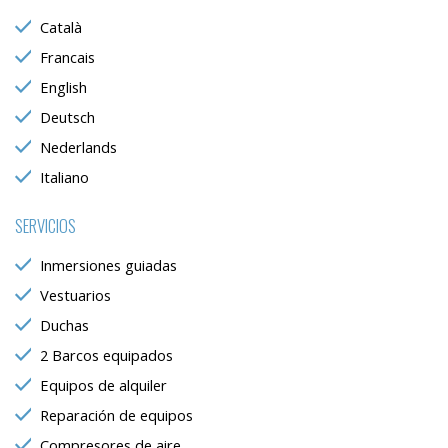
sobre las preferencias y elecciones personales del usuario
Català
a través de la observación continuada de sus hábitos de
navegación. Gracias a ellas, podemos conocer los hábitos
Francais
de navegación en el sitio web y mostrar publicidad
relacionada con el perfil de navegación del usuario.
English
Deutsch
Nederlands
Italiano
SERVICIOS
Inmersiones guiadas
Vestuarios
Duchas
2 Barcos equipados
Equipos de alquiler
Reparación de equipos
Compresores de aire