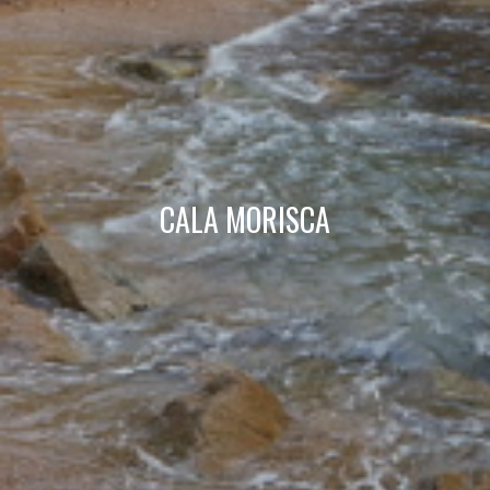
Técnicas y funcionales
Siempre activas
Este sitio web utiliza Cookies propias para recopilar
información con la finalidad de mejorar nuestros servicios.
Si continua navegando, supone la aceptación de la
instalación de las mismas. El usuario tiene la posibilidad
de configurar su navegador pudiendo, si así lo desea,
impedir que sean instaladas en su disco duro, aunque
deberá tener en cuenta que dicha acción podrá ocasionar
dificultades de navegación de la página web.
CALA MORISCA
Analíticas y personalización
Permiten realizar el seguimiento y análisis del
comportamiento de los usuarios de este sitio web. La
información recogida mediante este tipo de cookies se
utiliza en la medición de la actividad de la web para la
elaboración de perfiles de navegación de los usuarios con
el fin de introducir mejoras en función del análisis de los
datos de uso que hacen los usuarios del servicio. Permiten
guardar la información de preferencia del usuario para
mejorar la calidad de nuestros servicios y para ofrecer una
mejor experiencia a través de productos recomendados.
Marketing y publicidad