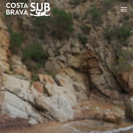
ES
CA
EN
FR
Modificar cookies