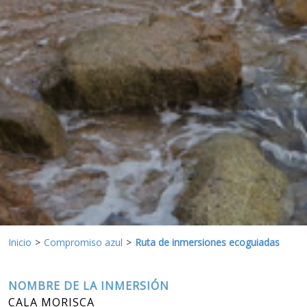
Estas cookies son utilizadas para almacenar información
sobre las preferencias y elecciones personales del usuario
a través de la observación continuada de sus hábitos de
navegación. Gracias a ellas, podemos conocer los hábitos
de navegación en el sitio web y mostrar publicidad
relacionada con el perfil de navegación del usuario.
Inicio
Compromiso azul
Ruta de inmersiones ecoguiadas
NOMBRE DE LA INMERSIÓN
CALA MORISCA