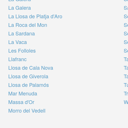
La Galera
S
La Llosa de Platja d'Aro
S
La Roca del Mon
S
La Sardana
S
La Vaca
S
Les Folloles
S
Llafranc
T
Llosa de Cala Nova
T
Llosa de Giverola
T
Llosa de Palamós
T
Mar Menuda
T
Massa d'Or
W
Morro del Vedell