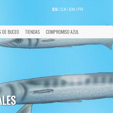
ES
CA
EN
FR
 DE BUCEO
TIENDAS
COMPROMISO AZUL
ALES