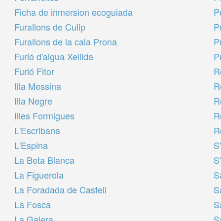
Ficha de inmersion ecoguiada
P
Furallons de Culip
P
Furallons de la cala Prona
P
Furió d'aigua Xellida
P
Furió Fitor
R
Illa Messina
R
Illa Negre
R
Illes Formigues
R
L'Escribana
R
L'Espina
S
La Beta Blanca
S
La Figuerola
S
La Foradada de Castell
S
La Fosca
S
La Galera
S