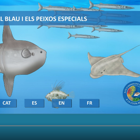
n realizar el seguimiento y análisis del comportamiento de los usuarios
b. La información recogida mediante este tipo de cookies se utiliza en l
n de la actividad de la web para la elaboración de perfiles de navegac
rios con el fin de introducir mejoras en función del análisis de los dato
en los usuarios del servicio. Permiten guardar la información de prefe
ario para mejorar la calidad de nuestros servicios y para ofrecer una m
ncia a través de productos recomendados.
ing y publicidad
ookies son utilizadas para almacenar información sobre las preferencia
nes personales del usuario a través de la observación continuada de s
 de navegación. Gracias a ellas, podemos conocer los hábitos de nave
tio web y mostrar publicidad relacionada con el perfil de navegación del
.
Guardar configuración
Aceptar todas