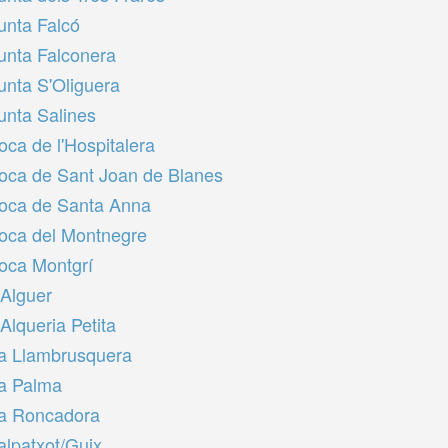
unta Falcó
unta Falconera
unta S'Oliguera
unta Salines
oca de l'Hospitalera
oca de Sant Joan de Blanes
oca de Santa Anna
oca del Montnegre
oca Montgrí
'Alguer
'Alqueria Petita
a Llambrusquera
a Palma
a Roncadora
alpatxot/Guix