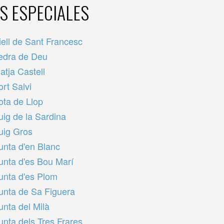
ES ESPECIALES
iell de Sant Francesc
edra de Deu
latja Castell
ort Salvi
ota de Llop
uig de la Sardina
uig Gros
unta d'en Blanc
unta d'es Bou Marí
unta d'es Plom
unta de Sa Figuera
unta del Milà
unta dels Tres Frares