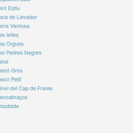
ant Estiu
eca de Llevador
erra Ventosa
es Ielles
es Orgues
es Pedres Negres
abal
ascó Gros
ascó Petit
únel del Cap de Frares
rencabraços
oodside