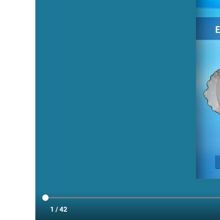
Permite
sitio we
medició
los usua
que hac
del usu
experie
Market
Estas c
eleccio
hábitos
en el si
usuario