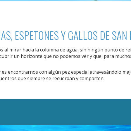
NAS, ESPETONES Y GALLOS DE SAN
 al mirar hacia la columna de agua, sin ningún punto de ref
cubrir un horizonte que no podemos ver y que, para muchos
icar cookies
 es encontrarnos con algún pez especial atravesándolo maj
as y funcionales
Siempre 
ncuentros que siempre se recuerdan y comparten.
io web utiliza Cookies propias para recopilar información con la finalida
 nuestros servicios. Si continua navegando, supone la aceptación de la
ción de las mismas. El usuario tiene la posibilidad de configurar su nav
o, si así lo desea, impedir que sean instaladas en su disco duro, aunq
tener en cuenta que dicha acción podrá ocasionar dificultades de nav
ágina web.
icas y personalización