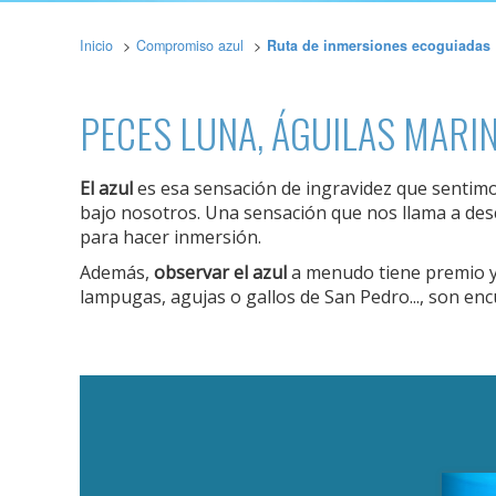
Inicio
Compromiso azul
Ruta de inmersiones ecoguiadas
PECES LUNA, ÁGUILAS MARI
El azul
es esa sensación de ingravidez que sentimos
bajo nosotros. Una sensación que nos llama a des
Modif
para hacer inmersión.
Además,
observar el azul
a menudo tiene premio y
Técnic
lampugas, agujas o gallos de San Pedro..., son e
Este sit
mejorar
instala
pudiend
deberá 
de la p
Analít