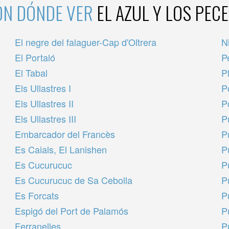
ÓN DÓNDE VER
EL AZUL Y LOS PEC
El negre del falaguer-Cap d'Oltrera
N
El Portaló
P
El Tabal
P
Els Ullastres I
P
Els Ullastres II
P
Els Ullastres III
P
Embarcador del Francès
P
Es Caials, El Lanishen
P
Es Cucurucuc
P
Es Cucurucuc de Sa Cebolla
P
Es Forcats
P
Espigó del Port de Palamós
P
Ferranelles
P