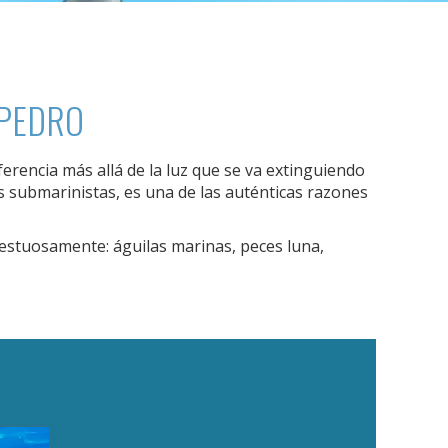
 PEDRO
erencia más allá de la luz que se va extinguiendo
 submarinistas, es una de las auténticas razones
estuosamente: águilas marinas, peces luna,
activas
d de
egador
ue
egación