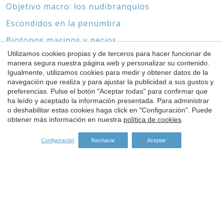
Objetivo macro: los nudibranquios
Escondidos en la penumbra
Biotopos marinos y pecios
Utilizamos cookies propias y de terceros para hacer funcionar de
Sin pies ni cabeza
manera segura nuestra página web y personalizar su contenido.
Igualmente, utilizamos cookies para medir y obtener datos de la
Guardar configuración
Aceptar todas
navegación que realiza y para ajustar la publicidad a sus gustos y
preferencias. Pulse el botón "Aceptar todas" para confirmar que
ha leído y aceptado la información presentada. Para administrar
SPONSORS
o deshabilitar estas cookies haga click en "Configuración". Puede
obtener más información en nuestra
política de cookies
.
Configuración
Rechazar
Aceptar