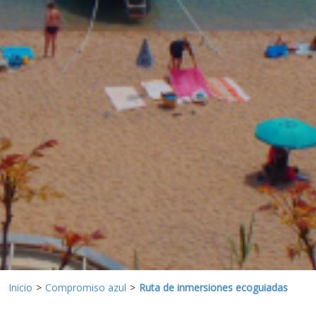
Marketing y publicidad
Estas cookies son utilizadas para almacenar información
sobre las preferencias y elecciones personales del usuario
a través de la observación continuada de sus hábitos de
navegación. Gracias a ellas, podemos conocer los hábitos
de navegación en el sitio web y mostrar publicidad
relacionada con el perfil de navegación del usuario.
Inicio
Compromiso azul
Ruta de inmersiones ecoguiadas