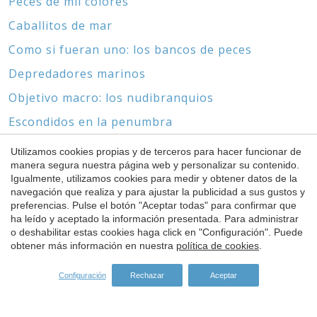
Peces de mil colores
Caballitos de mar
Como si fueran uno: los bancos de peces
Depredadores marinos
Objetivo macro: los nudibranquios
Escondidos en la penumbra
Los grandes meros
Utilizamos cookies propias y de terceros para hacer funcionar de
manera segura nuestra página web y personalizar su contenido.
Biotopos marinos y pecios
Guardar configuración
Aceptar todas
Igualmente, utilizamos cookies para medir y obtener datos de la
Sin pies ni cabeza
navegación que realiza y para ajustar la publicidad a sus gustos y
preferencias. Pulse el botón "Aceptar todas" para confirmar que
ha leído y aceptado la información presentada. Para administrar
o deshabilitar estas cookies haga click en "Configuración". Puede
obtener más información en nuestra
política de cookies
.
SPONSORS
Configuración
Rechazar
Aceptar