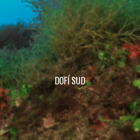
Técnicas y funcionales
Siempre activas
Este sitio web utiliza Cookies propias para recopilar
información con la finalidad de mejorar nuestros servicios.
Si continua navegando, supone la aceptación de la
instalación de las mismas. El usuario tiene la posibilidad
de configurar su navegador pudiendo, si así lo desea,
impedir que sean instaladas en su disco duro, aunque
deberá tener en cuenta que dicha acción podrá ocasionar
dificultades de navegación de la página web.
Analíticas y personalización
DOFÍ SUD
Permiten realizar el seguimiento y análisis del
comportamiento de los usuarios de este sitio web. La
información recogida mediante este tipo de cookies se
utiliza en la medición de la actividad de la web para la
elaboración de perfiles de navegación de los usuarios con
el fin de introducir mejoras en función del análisis de los
datos de uso que hacen los usuarios del servicio. Permiten
guardar la información de preferencia del usuario para
mejorar la calidad de nuestros servicios y para ofrecer una
mejor experiencia a través de productos recomendados.