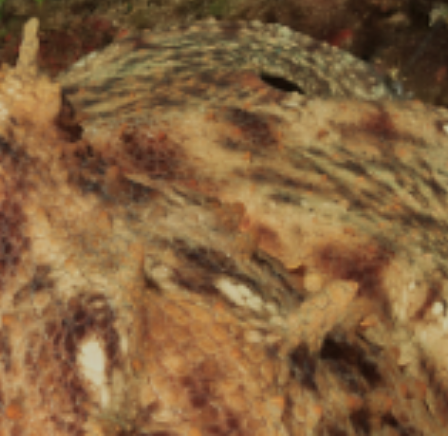
Marketing y publicidad
Estas cookies son utilizadas para almacenar información
sobre las preferencias y elecciones personales del usuario
a través de la observación continuada de sus hábitos de
navegación. Gracias a ellas, podemos conocer los hábitos
de navegación en el sitio web y mostrar publicidad
relacionada con el perfil de navegación del usuario.