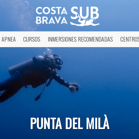
APNEA
CURSOS
INMERSIONES RECOMENDADAS
CENTROS
icar cookies
as y funcionales
Siempre 
PUNTA DEL MILÀ
io web utiliza Cookies propias para recopilar información con la finalida
 nuestros servicios. Si continua navegando, supone la aceptación de la
ción de las mismas. El usuario tiene la posibilidad de configurar su nav
o, si así lo desea, impedir que sean instaladas en su disco duro, aunq
tener en cuenta que dicha acción podrá ocasionar dificultades de nav