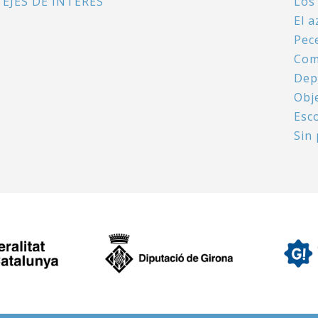
EJES DE INTERÉS
Los
El a
Pece
Com
Dep
Obj
Esc
Sin 