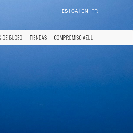
ES
CA
EN
FR
 DE BUCEO
TIENDAS
COMPROMISO AZUL
activas
d de
egador
ue
egación