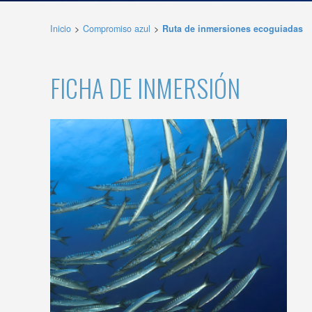
de la p
Inicio
Compromiso azul
Ruta de inmersiones ecoguiadas
Analít
Permite
FICHA DE INMERSIÓN
sitio we
medició
los usua
que hac
del usu
experie
Market
Estas c
eleccio
hábitos
en el si
usuario