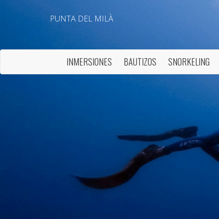
PUNTA DEL MILÀ
INMERSIONES
BAUTIZOS
SNORKELING
Modif
Técnic
Este sit
mejorar
instala
pudiend
deberá 