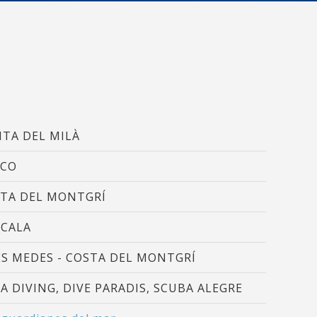
 de este
a
ión de
s de uso
rencia
ejor
TA DEL MILÀ
RCO
TA DEL MONTGRÍ
s y
us
gación
SCALA
ES MEDES - COSTA DEL MONTGRÍ
A DIVING, DIVE PARADIS, SCUBA ALEGRE