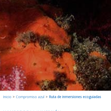
Estas cookies son utilizadas para almacenar información
sobre las preferencias y elecciones personales del usuario
a través de la observación continuada de sus hábitos de
navegación. Gracias a ellas, podemos conocer los hábitos
de navegación en el sitio web y mostrar publicidad
relacionada con el perfil de navegación del usuario.
Inicio
Compromiso azul
Ruta de inmersiones ecoguiadas