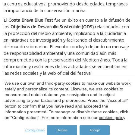
a centros educativos, promoviendo desde edades tempranas
la importancia de la conservación marina.
El
Costa Brava Blue Fest
fue un éxito en cuanto a la difusión de
los
Objetivos de Desarrollo Sostenible (ODS)
relacionados con
la protección del medio ambiente, implicando a la ciudadanía
en iniciativas de investigación y facilitando el descubrimiento
del mundo submarino. El evento concluyó dejando un mensaje
de responsabilidad ambiental y una comunidad aún más
comprometida con la preservación del Mediterráneo. Toda la
información y resúmenes de las actividades se encuentran en
las redes sociales y la web oficial del festival.
We use our own and third-party cookies to make our website work
Save configuration
Accept all
safely and personalize its content. Likewise, we use cookies to
measure and obtain data on your navigation and to adjust
advertising to your tastes and preferences. Press the "Accept all"
button to confirm that you have read and accepted the
information presented. To manage or disable these cookies, click
on "Configuration". For more information see our
cookies policy
.
Configuration
Decline
Accept