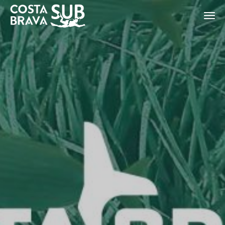
ES
CA
EN
FR
Modify cookies