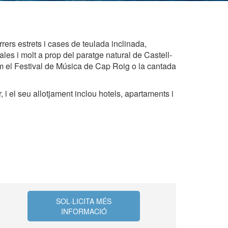
 de
tal·lació
 així ho
n
rers estrets i cases de teulada inclinada,
na web.
les i molt a prop del paratge natural de Castell-
m el Festival de Música de Cap Roig o la cantada
oc web.
, i el seu allotjament inclou hotels, apartaments i
urament
 servei.
 dels
s.
inuada
ió de
SOL·LICITA MÉS
INFORMACIÓ