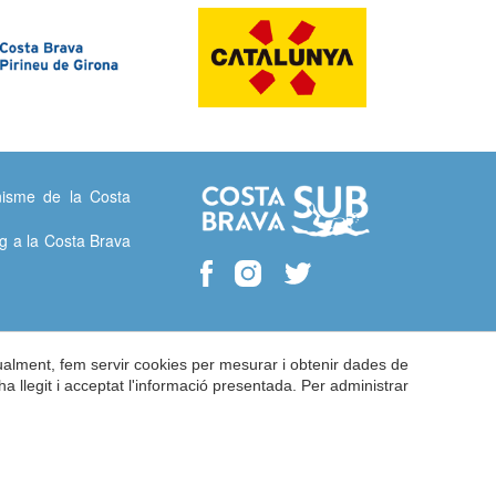
isme de la Costa
g a la Costa Brava
gualment, fem servir cookies per mesurar i obtenir dades de
ha llegit i acceptat l'informació presentada. Per administrar
tica de Cookies
by
iEstrategic