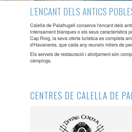
Aquest l
L'ENCANT DELS ANTICS POBL
millorar
de les m
desitja,
Calella de Palafrugell conserva l'encant dels ant
compte 
intensament blanques o els seus característics po
Cap Roig, la seva oferta turística es completa 
Analít
d'Havaneres, que cada any reuneix milers de pers
Permete
Els serveis de restauració i allotjament són comple
La info
càmpings.
de l'act
introdui
Permeten
nostres
Marketi
CENTRES DE CALELLA DE P
Aqueste
preferèn
dels se
navegaci
l'usuari.