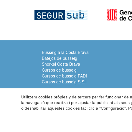
Busseig a la Costa Brava
Batejos de busseig
Snorkel Costa Brava
Cursos de busseig
Cursos de busseig PADI
Cursos de busseig S.S.I
Utilitzem cookies pròpies y de tercers per fer funcionar de
la navegació que realitza i per ajustar la publicitat als seu
o deshabilitar aquestes cookies faci clic a "Configuració". 
Submarinisme Costa Brava
A