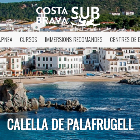
APNEA
CURSOS
IMMERSIONS RECOMANDES
CENTRES DE 
icar cookies
CALELLA DE PALAFRUGELL
ues i funcionals
Sempre ac