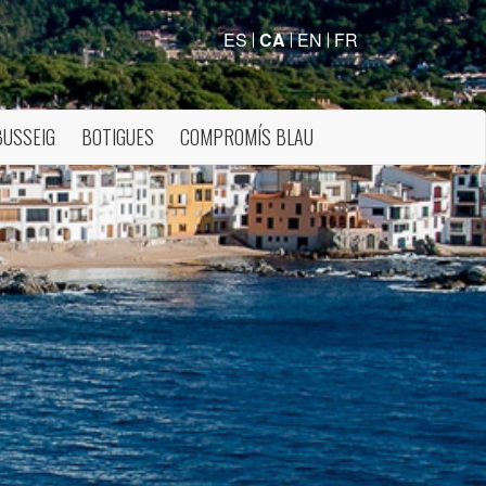
ES
CA
EN
FR
BUSSEIG
BOTIGUES
COMPROMÍS BLAU
tivades