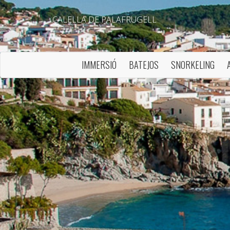
CALELLA DE PALAFRUGELL
IMMERSIÓ
BATEJOS
SNORKELING
Modif
Tècniq