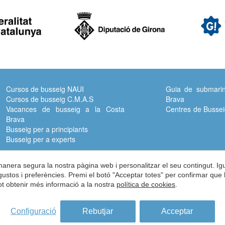
Cursos de busseig NAUI
Guia de submarin
Cursos de busseig C.M.A.S
Brava
Vacances de busseig a la Costa
Centres de Bussei
Brava
Busseig per a principiants
Busseig per a experts
 manera segura la nostra pàgina web i personalitzar el seu contingut. I
Adreça:
Carrer del Turisme, 1 -
Vall-llobrega -
Girona -
ES -
17253
s gustos i preferències. Premi el botó "Acceptar totes" per confirmar que 
Pot obtenir més informació a la nostra
política de cookies
.
Telèfon:
972 60 00 17 -
Fax:
972 60 01 12 -
info@subcostabrava.com
© 2026 Asociación de centros de inmersión de la costa brava
Configuració
Rebutjar
Acceptar
vís Legal
Política de Privacitat
Condicions d'ús de la web
Polí