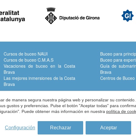
Cursos de buceo NAUI
Buceo para princip
Cursos de buceo C.M.A.S
Buceo para exper
Vacaciones de buceo en la Costa
Guía de submarin
Brava
Brava
Las mejores inmersiones de la Costa
Centros de Buceo 
Brava
onar de manera segura nuestra página web y personalizar su contenido.
Dirección:
Carrer del Turisme, 1 -
Vall-llobrega -
Girona -
ES -
17253
 sus gustos y preferencias. Pulse el botón "Aceptar todas" para confir
nfiguración". Puede obtener más información en nuestra
política de coo
Teléfono:
972 60 00 17 -
Fax:
972 60 01 12 -
info@subcostabrava.co
© 2026 Asociación de centros de inmersión de la costa brava
Configuración
Rechazar
Aceptar
Aviso Legal
Política de Privacidad
Condiciones de uso
Políti