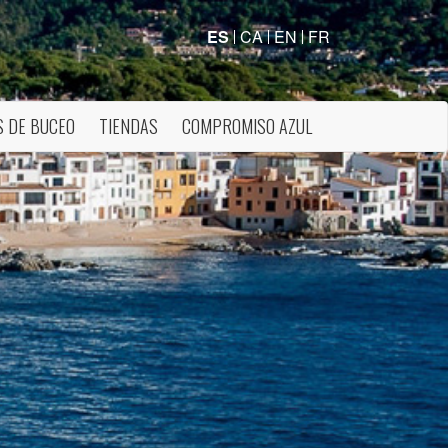
ES
CA
EN
FR
 DE BUCEO
TIENDAS
COMPROMISO AZUL
activas