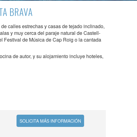
d de
TA BRAVA
egador
ue
de calles estrechas y casas de tejado inclinado,
egación
las y muy cerca del paraje natural de Castell-
el Festival de Música de Cap Roig o la cantada
cina de autor, y su alojamiento incluye hoteles,
 de este
a
ión de
s de uso
rencia
ejor
s y
us
SOLICITA MÁS INFORMACIÓN
gación