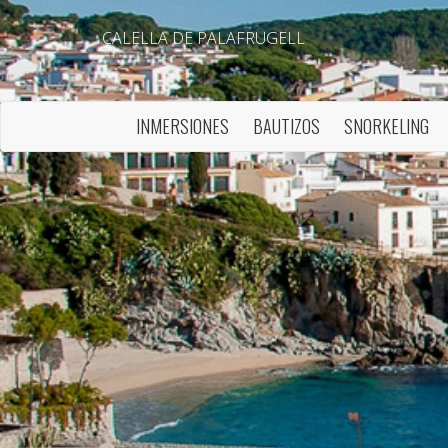
CALELLA DE PALAFRUGELL
INMERSIONES
BAUTIZOS
SNORKELING
Modif
Técnic