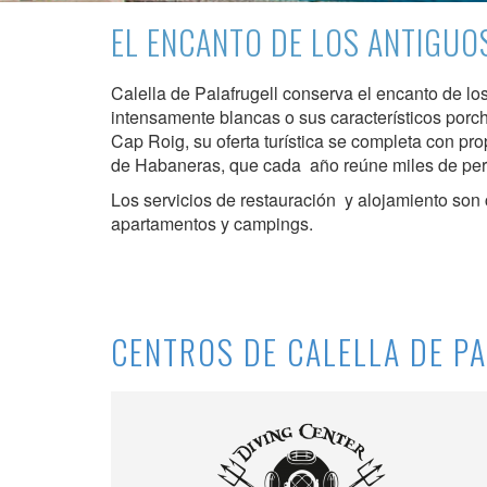
Este sit
EL ENCANTO DE LOS ANTIGUO
mejorar
instala
pudiend
Calella de Palafrugell conserva el encanto de lo
deberá 
de la p
intensamente blancas o sus característicos porch
Cap Roig, su oferta turística se completa con p
de Habaneras, que cada año reúne miles de pers
Analít
Los servicios de restauración y alojamiento son 
Permite
apartamentos y campings.
sitio we
medició
los usua
que hac
del usu
experie
CENTROS DE CALELLA DE P
Market
Estas c
eleccio
hábitos
en el si
usuario