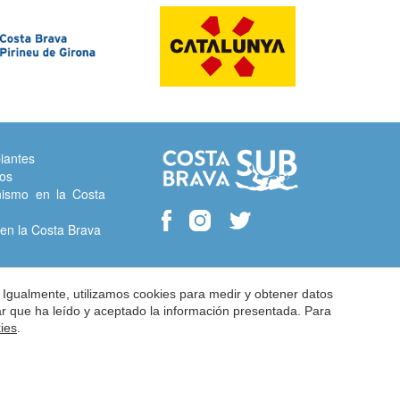
iantes
tos
ismo en la Costa
en la Costa Brava
 Igualmente, utilizamos cookies para medir y obtener datos
mar que ha leído y aceptado la información presentada. Para
kies
.
m
ca de Cookies
by
iEstrategic