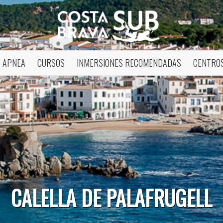
APNEA
CURSOS
INMERSIONES RECOMENDADAS
CENTROS
icar cookies
CALELLA DE PALAFRUGELL
as y funcionales
Siempre 