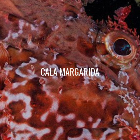
Tècniques i funcionals
Sempre activades
Aquest lloc web utilitza cookies pròpies per recopilar
informació amb la finalitat de millorar els nostres serveis.
Si continua navegant, suposa l'acceptació de la instal·lació
de les mateixes. L'usuari té la possibilitat de configurar el
navegador podent, si així ho desitja, impedir que siguin
instal·lades al disc dur, encara que haurà de tenir en
compte que aquesta acció podrà ocasionar dificultats de
navegació de la pàgina web.
CALA MARGARIDA
Analítiques i personalització
Permeten fer el seguiment i l'anàlisi del comportament
dels usuaris d'aquest lloc web. La informació recollida
mitjançant aquest tipus de cookies s'utilitza en el
mesurament de l'activitat del web per a l'elaboració de
perfils de navegació dels usuaris per introduir millores en
funció de l'anàlisi de les dades d'ús que fan els usuaris del
servei. Permeten desar la informació de preferència de
l'usuari per millorar la qualitat dels nostres serveis i oferir
una millor experiència a través de productes recomanats.
Marketing i publicitat