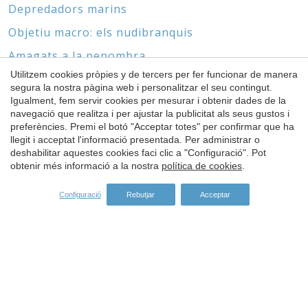
Depredadors marins
Objetiu macro: els nudibranquis
Amagats a la penombra
Utilitzem cookies pròpies y de tercers per fer funcionar de manera
Sense cap ni peus
segura la nostra pàgina web i personalitzar el seu contingut.
Igualment, fem servir cookies per mesurar i obtenir dades de la
Guardar configuració
Acceptar totes
navegació que realitza i per ajustar la publicitat als seus gustos i
preferències. Premi el botó "Acceptar totes" per confirmar que ha
llegit i acceptat l'informació presentada. Per administrar o
ESPÒNSORS
deshabilitar aquestes cookies faci clic a "Configuració". Pot
obtenir més informació a la nostra
política de cookies
.
Configuració
Rebutjar
Acceptar