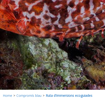
Aquestes cookies són utilitzades per emmagatzemar
informació sobre les preferències i les eleccions personals
de l'usuari a través de l'observació continuada dels seus
hàbits de navegació. Gràcies a elles, podem conèixer els
hàbits de navegació al lloc web i mostrar publicitat
relacionada amb el perfil de navegació de l'usuari.
Home
Compromís blau
Ruta d'immersions ecoguiades