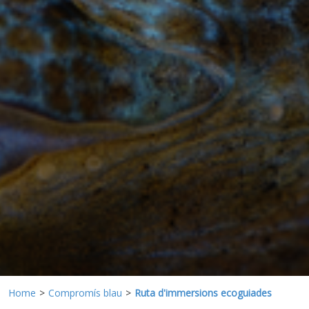
Aquestes cookies són utilitzades per emmagatzemar
informació sobre les preferències i les eleccions personals
de l'usuari a través de l'observació continuada dels seus
hàbits de navegació. Gràcies a elles, podem conèixer els
hàbits de navegació al lloc web i mostrar publicitat
relacionada amb el perfil de navegació de l'usuari.
Home
Compromís blau
Ruta d'immersions ecoguiades