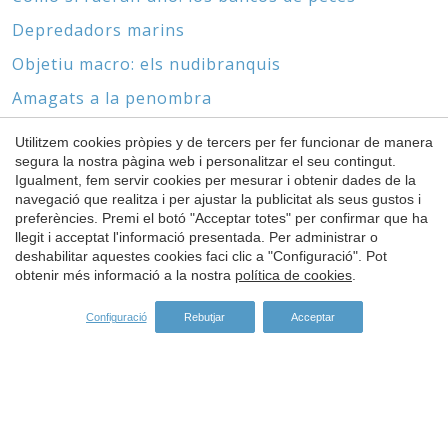
Depredadors marins
Objetiu macro: els nudibranquis
Amagats a la penombra
Biòtops marins i derelictes
Utilitzem cookies pròpies y de tercers per fer funcionar de manera
segura la nostra pàgina web i personalitzar el seu contingut.
Sense cap ni peus
Igualment, fem servir cookies per mesurar i obtenir dades de la
Guardar configuració
Acceptar totes
navegació que realitza i per ajustar la publicitat als seus gustos i
preferències. Premi el botó "Acceptar totes" per confirmar que ha
llegit i acceptat l'informació presentada. Per administrar o
deshabilitar aquestes cookies faci clic a "Configuració". Pot
ESPÒNSORS
obtenir més informació a la nostra
política de cookies
.
Configuració
Rebutjar
Acceptar