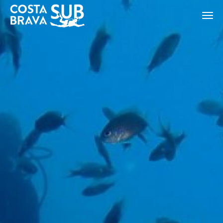
ES
CA
EN
FR
Modificar cookies