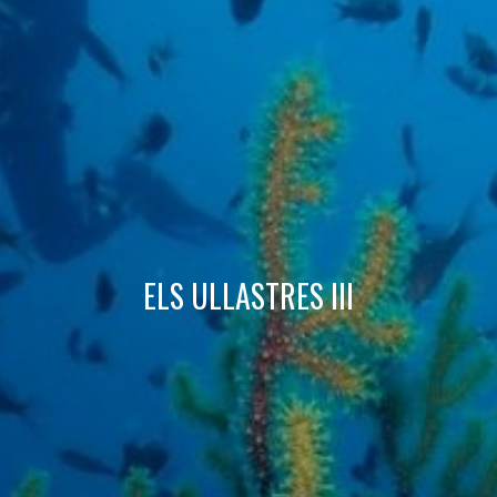
Tècniques i funcionals
Sempre activades
Aquest lloc web utilitza cookies pròpies per recopilar
informació amb la finalitat de millorar els nostres serveis.
Si continua navegant, suposa l'acceptació de la instal·lació
de les mateixes. L'usuari té la possibilitat de configurar el
navegador podent, si així ho desitja, impedir que siguin
instal·lades al disc dur, encara que haurà de tenir en
compte que aquesta acció podrà ocasionar dificultats de
navegació de la pàgina web.
Analítiques i personalització
ELS ULLASTRES III
Permeten fer el seguiment i l'anàlisi del comportament
dels usuaris d'aquest lloc web. La informació recollida
mitjançant aquest tipus de cookies s'utilitza en el
mesurament de l'activitat del web per a l'elaboració de
perfils de navegació dels usuaris per introduir millores en
funció de l'anàlisi de les dades d'ús que fan els usuaris del
servei. Permeten desar la informació de preferència de
l'usuari per millorar la qualitat dels nostres serveis i oferir
una millor experiència a través de productes recomanats.