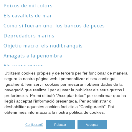
Peixos de mil colors
Els cavallets de mar
Como si fueran uno: los bancos de peces
Depredadors marins
Objetiu macro: els nudibranquis
Amagats a la penombra
Els grans meros
Utilitzem cookies pròpies y de tercers per fer funcionar de manera
Biòtops marins i derelictes
segura la nostra pàgina web i personalitzar el seu contingut.
Guardar configuració
Acceptar totes
Igualment, fem servir cookies per mesurar i obtenir dades de la
Sense cap ni peus
navegació que realitza i per ajustar la publicitat als seus gustos i
El món de les gorgònies i els coralls
preferències. Premi el botó "Acceptar totes" per confirmar que ha
llegit i acceptat l'informació presentada. Per administrar o
deshabilitar aquestes cookies faci clic a "Configuració". Pot
obtenir més informació a la nostra
política de cookies
.
Configuració
Rebutjar
Acceptar
ESPÒNSORS