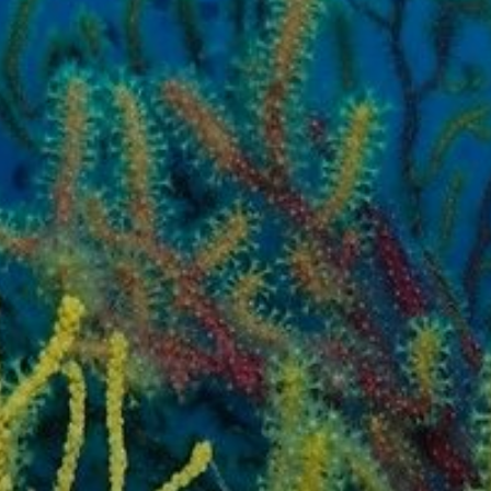
Marketing i publicitat
Aquestes cookies són utilitzades per emmagatzemar
informació sobre les preferències i les eleccions personals
de l'usuari a través de l'observació continuada dels seus
hàbits de navegació. Gràcies a elles, podem conèixer els
hàbits de navegació al lloc web i mostrar publicitat
relacionada amb el perfil de navegació de l'usuari.